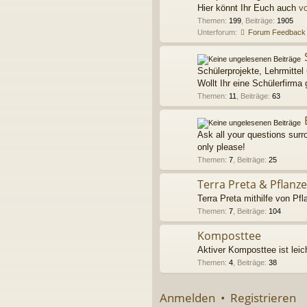
Hier könnt Ihr Euch auch
vo
Themen
:
199
,
Beiträge
:
1905
Unterforum:
Forum Feedback
Schülerprojekte, Lehrmittel 
Wollt Ihr eine Schülerfirma 
Themen
:
11
,
Beiträge
:
63
Ask all your questions sur
only please!
Themen
:
7
,
Beiträge
:
25
Terra Preta & Pflanz
Terra Preta mithilfe von Pfl
Themen
:
7
,
Beiträge
:
104
Komposttee
Aktiver Komposttee ist leic
Themen
:
4
,
Beiträge
:
38
Anmelden
•
Registrieren