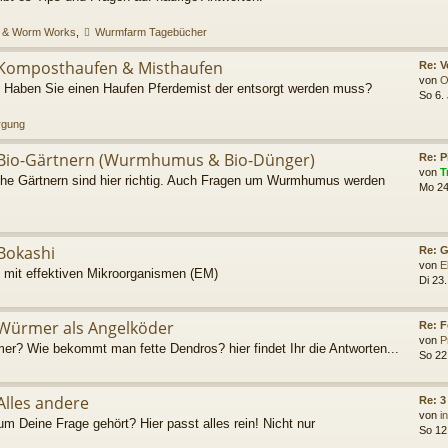
 & Worm Works
,
Wurmfarm Tagebücher
Komposthaufen & Misthaufen
Re: 
von
O
Haben Sie einen Haufen Pferdemist der entsorgt werden muss?
So 6.
rgung
Bio-Gärtnern (Wurmhumus & Bio-Dünger)
Re: P
von
T
he Gärtnern sind hier richtig. Auch Fragen um Wurmhumus werden
Mo 24
Bokashi
Re: G
von
E
 mit effektiven Mikroorganismen (EM)
Di 23.
Würmer als Angelköder
Re: 
von
P
r? Wie bekommt man fette Dendros? hier findet Ihr die Antworten...
So 22
Alles andere
Re: 
von
i
um Deine Frage gehört? Hier passt alles rein! Nicht nur
So 12