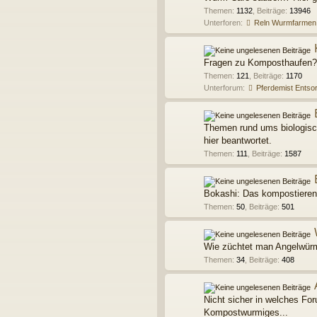
Themen
:
1132
,
Beiträge
:
13946
Unterforen:
Reln Wurmfarmen
Fragen zu Komposthaufen? 
Themen
:
121
,
Beiträge
:
1170
Unterforum:
Pferdemist Entso
Themen rund ums biologisc
hier beantwortet.
Themen
:
111
,
Beiträge
:
1587
Bokashi: Das kompostieren
Themen
:
50
,
Beiträge
:
501
Wie züchtet man Angelwürme
Themen
:
34
,
Beiträge
:
408
Nicht sicher in welches For
Kompostwurmiges...