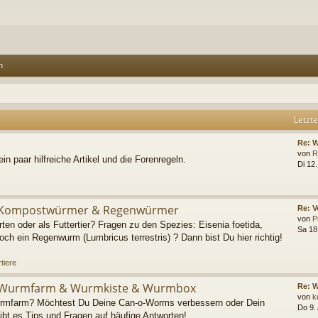
n
Letzte
Re: 
von
R
ein paar hilfreiche Artikel und die Forenregeln.
Di 12
Kompostwürmer & Regenwürmer
Re: V
von
P
en oder als Futtertier? Fragen zu den Spezies: Eisenia foetida,
Sa 18
ch ein Regenwurm (Lumbricus terrestris) ? Dann bist Du hier richtig!
tiere
Wurmfarm & Wurmkiste & Wurmbox
Re: 
von
k
urmfarm? Möchtest Du Deine Can-o-Worms verbessern oder Dein
Do 9.
bt es Tips und Fragen auf häufige Antworten!