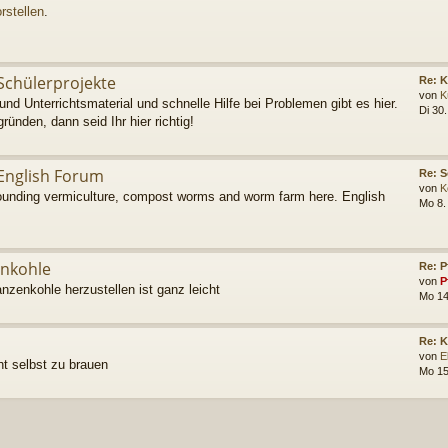
rstellen
.
Schülerprojekte
Re: K
von
K
und Unterrichtsmaterial und schnelle Hilfe bei Problemen gibt es hier.
Di 30
gründen, dann seid Ihr hier richtig!
English Forum
Re: S
von
K
rounding vermiculture, compost worms and worm farm here. English
Mo 8.
enkohle
Re: P
von
P
anzenkohle herzustellen ist ganz leicht
Mo 14
Re: 
von
E
ht selbst zu brauen
Mo 15