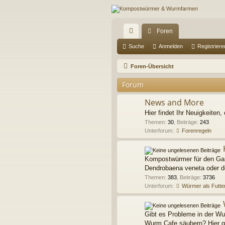
Foren
ch
Suche
Anmelden
Registriere
ne
Foren-Übersicht
llz
Forum
ug
News and More
riff
Hier findet Ihr Neuigkeiten, 
Themen
:
30
,
Beiträge
:
243
Unterforum:
Forenregeln
Kompostwürmer für den Gart
Dendrobaena veneta oder do
Themen
:
383
,
Beiträge
:
3736
Unterforum:
Würmer als Futter
Gibt es Probleme in der W
Wurm Cafe säubern? Hier gi