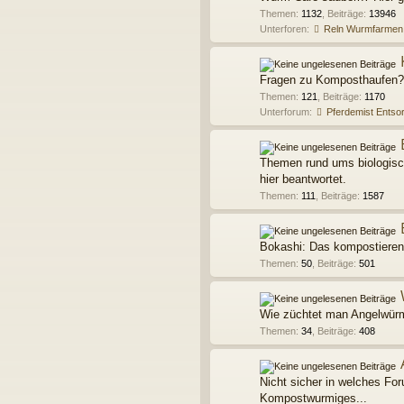
Themen
:
1132
,
Beiträge
:
13946
Unterforen:
Reln Wurmfarmen
Fragen zu Komposthaufen? 
Themen
:
121
,
Beiträge
:
1170
Unterforum:
Pferdemist Entso
Themen rund ums biologisc
hier beantwortet.
Themen
:
111
,
Beiträge
:
1587
Bokashi: Das kompostieren
Themen
:
50
,
Beiträge
:
501
Wie züchtet man Angelwürme
Themen
:
34
,
Beiträge
:
408
Nicht sicher in welches For
Kompostwurmiges...