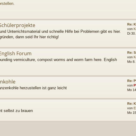
rstellen
.
Schülerprojekte
Re: K
von
K
und Unterrichtsmaterial und schnelle Hilfe bei Problemen gibt es hier.
Di 30
gründen, dann seid Ihr hier richtig!
English Forum
Re: S
von
K
rounding vermiculture, compost worms and worm farm here. English
Mo 8.
enkohle
Re: P
von
P
anzenkohle herzustellen ist ganz leicht
Mo 14
Re: 
von
E
ht selbst zu brauen
Mo 15