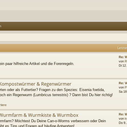
n
Letzte
Re: 
von
R
ein paar hilfreiche Artikel und die Forenregeln.
Di 12
Kompostwürmer & Regenwürmer
Re: V
von
P
en oder als Futtertier? Fragen zu den Spezies: Eisenia foetida,
Sa 18
ch ein Regenwurm (Lumbricus terrestris) ? Dann bist Du hier richtig!
tiere
Wurmfarm & Wurmkiste & Wurmbox
Re: 
von
k
urmfarm? Möchtest Du Deine Can-o-Worms verbessern oder Dein
Do 9.
bt es Tips und Fragen auf häufige Antworten!