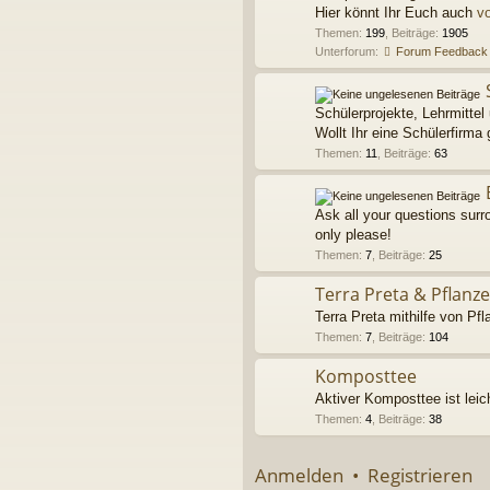
Hier könnt Ihr Euch auch
vo
Themen
:
199
,
Beiträge
:
1905
Unterforum:
Forum Feedback
Schülerprojekte, Lehrmittel 
Wollt Ihr eine Schülerfirma 
Themen
:
11
,
Beiträge
:
63
Ask all your questions sur
only please!
Themen
:
7
,
Beiträge
:
25
Terra Preta & Pflanz
Terra Preta mithilfe von Pfl
Themen
:
7
,
Beiträge
:
104
Komposttee
Aktiver Komposttee ist leic
Themen
:
4
,
Beiträge
:
38
Anmelden
•
Registrieren