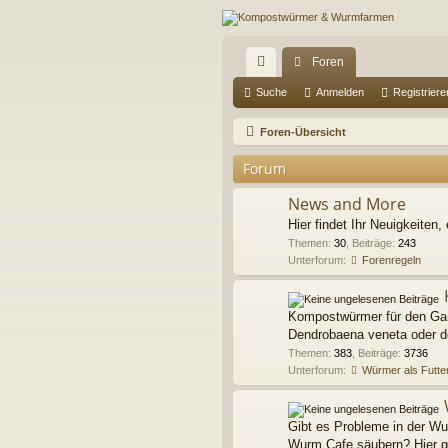
Foren
ch
Suche
Anmelden
Registriere
ne
Foren-Übersicht
llz
Forum
ug
News and More
riff
Hier findet Ihr Neuigkeiten, 
Themen
:
30
,
Beiträge
:
243
Unterforum:
Forenregeln
Kompostwürmer für den Gart
Dendrobaena veneta oder do
Themen
:
383
,
Beiträge
:
3736
Unterforum:
Würmer als Futter
Gibt es Probleme in der W
Wurm Cafe säubern? Hier gi