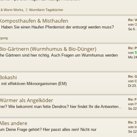
 & Worm Works
,
Wurmfarm Tagebücher
Komposthaufen & Misthaufen
Re: 
von
O
Haben Sie einen Haufen Pferdemist der entsorgt werden muss?
So 6.
rgung
Bio-Gärtnern (Wurmhumus & Bio-Dünger)
Re: P
von
T
he Gärtnern sind hier richtig. Auch Fragen um Wurmhumus werden
Mo 24
Bokashi
Re: G
von
E
 mit effektiven Mikroorganismen (EM)
Di 23.
Würmer als Angelköder
Re: 
von
P
r? Wie bekommt man fette Dendros? hier findet Ihr die Antworten...
So 22
Alles andere
Re: 
von
i
um Deine Frage gehört? Hier passt alles rein! Nicht nur
So 12