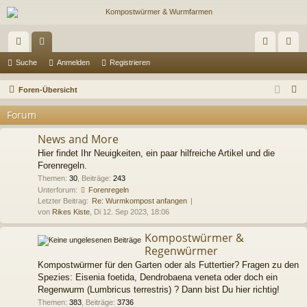
ch
or
n
eg
Suche
Anmelden
Registrieren
ne
en
m
ist
S
Foren-Übersicht
llz
el
rie
u
Forum
c
ug
de
re
h
News and More
riff
n
n
e
Hier findet Ihr Neuigkeiten, ein paar hilfreiche Artikel und die
Forenregeln.
Themen
:
30
,
Beiträge
:
243
Unterforum:
Forenregeln
Letzter Beitrag:
Re: Wurmkompost anfangen
von
Rikes Kiste
, Di 12. Sep 2023, 18:06
Kompostwürmer &
Regenwürmer
Kompostwürmer für den Garten oder als Futtertier? Fragen zu den
Spezies: Eisenia foetida, Dendrobaena veneta oder doch ein
Regenwurm (Lumbricus terrestris) ? Dann bist Du hier richtig!
Themen
:
383
,
Beiträge
:
3736