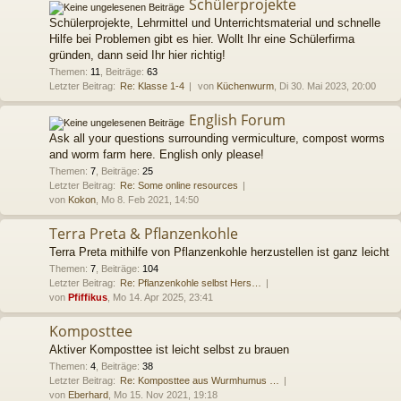
Schülerprojekte
Schülerprojekte, Lehrmittel und Unterrichtsmaterial und schnelle
Hilfe bei Problemen gibt es hier. Wollt Ihr eine Schülerfirma
gründen, dann seid Ihr hier richtig!
Themen
:
11
,
Beiträge
:
63
Letzter Beitrag:
Re: Klasse 1-4
von
Küchenwurm
, Di 30. Mai 2023, 20:00
English Forum
Ask all your questions surrounding vermiculture, compost worms
and worm farm here. English only please!
Themen
:
7
,
Beiträge
:
25
Letzter Beitrag:
Re: Some online resources
von
Kokon
, Mo 8. Feb 2021, 14:50
Terra Preta & Pflanzenkohle
Terra Preta mithilfe von Pflanzenkohle herzustellen ist ganz leicht
Themen
:
7
,
Beiträge
:
104
Letzter Beitrag:
Re: Pflanzenkohle selbst Hers…
von
Pfiffikus
, Mo 14. Apr 2025, 23:41
Komposttee
Aktiver Komposttee ist leicht selbst zu brauen
Themen
:
4
,
Beiträge
:
38
Letzter Beitrag:
Re: Komposttee aus Wurmhumus …
von
Eberhard
, Mo 15. Nov 2021, 19:18