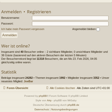
Anmelden
•
Registrieren
Benutzername:
Passwort:
Ich habe mein Passwort vergessen
Angemeldet bleiben
Wer ist online?
Insgesamt sind
40
Besucher online :: 2 sichtbare Mitglieder, 0 unsichtbare Mitglieder und
38 Gäste (basierend auf den aktiven Besuchern der letzten 5 Minuten)
Der Besucherrekord liegt bei
11318
Besuchern, die am Mo 23. Feb 2026, 04:05
gleichzeitig online waren.
Statistik
Beiträge insgesamt
24282
• Themen insgesamt
1992
• Mitglieder insgesamt
3352
• Unser
neuestes Mitglied:
JoeBar
Foren-Übersicht
Alle Cookies löschen
Alle Zeiten sind
UTC+01:00
Powered by
phpBB
® Forum Software © phpBB Limited
Style von
Arty
- phpBB von MrGaby
Deutsche Übersetzung durch
phpBB.de
Datenschutz
|
Nutzungsbedingungen