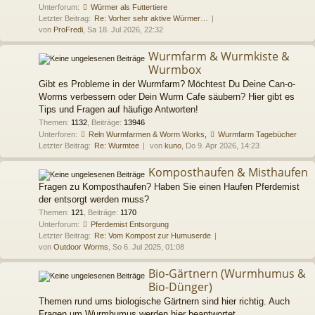
Unterforum:
Würmer als Futtertiere
Letzter Beitrag:
Re: Vorher sehr aktive Würmer…
von
ProFredi
, Sa 18. Jul 2026, 22:32
Wurmfarm & Wurmkiste &
Wurmbox
Gibt es Probleme in der Wurmfarm? Möchtest Du Deine Can-o-
Worms verbessern oder Dein Wurm Cafe säubern? Hier gibt es
Tips und Fragen auf häufige Antworten!
Themen
:
1132
,
Beiträge
:
13946
Unterforen:
Reln Wurmfarmen & Worm Works
,
Wurmfarm Tagebücher
Letzter Beitrag:
Re: Wurmtee
von
kuno
, Do 9. Apr 2026, 14:23
Komposthaufen & Misthaufen
Fragen zu Komposthaufen? Haben Sie einen Haufen Pferdemist
der entsorgt werden muss?
Themen
:
121
,
Beiträge
:
1170
Unterforum:
Pferdemist Entsorgung
Letzter Beitrag:
Re: Vom Kompost zur Humuserde
von
Outdoor Worms
, So 6. Jul 2025, 01:08
Bio-Gärtnern (Wurmhumus &
Bio-Dünger)
Themen rund ums biologische Gärtnern sind hier richtig. Auch
Fragen um Wurmhumus werden hier beantwortet.