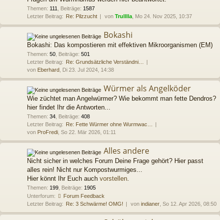
Themen
:
111
,
Beiträge
:
1587
Letzter Beitrag:
Re: Pilzzucht
von
Trulllla
, Mo 24. Nov 2025, 10:37
Bokashi
Bokashi: Das kompostieren mit effektiven Mikroorganismen (EM)
Themen
:
50
,
Beiträge
:
501
Letzter Beitrag:
Re: Grundsätzliche Verständni…
von
Eberhard
, Di 23. Jul 2024, 14:38
Würmer als Angelköder
Wie züchtet man Angelwürmer? Wie bekommt man fette Dendros?
hier findet Ihr die Antworten...
Themen
:
34
,
Beiträge
:
408
Letzter Beitrag:
Re: Fette Würmer ohne Wurmwac…
von
ProFredi
, So 22. Mär 2026, 01:11
Alles andere
Nicht sicher in welches Forum Deine Frage gehört? Hier passt
alles rein! Nicht nur Kompostwurmiges...
Hier könnt Ihr Euch auch
vorstellen
.
Themen
:
199
,
Beiträge
:
1905
Unterforum:
Forum Feedback
Letzter Beitrag:
Re: 3 Schwärme! OMG!
von
indianer
, So 12. Apr 2026, 08:50