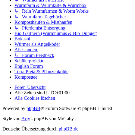
Wurmfarm & Wurmkiste & Wurmbox
↳ Reln Wurmfarmen & Worm Works
↳ Wurmfarm Tagebücher
Komposthaufen & Misthaufen
↳ Pferdemist Entsorgung
Bio-Gärtnern (Wurmhumus & Bio-Dünger)
Bokashi
Würmer als Angelköder
Alles andere
↳ Forum Feedback
Schülerprojekte
English Forum
Terra Preta & Pflanzenkohle
Komposttee
Foren-Übersicht
Alle Zeiten sind
UTC+01:00
Alle Cookies löschen
Powered by
phpBB
® Forum Software © phpBB Limited
Style von
Arty
- phpBB von MrGaby
Deutsche Übersetzung durch
phpBB.de