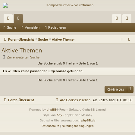
ch
or
n
eg
Suche
Anmelden
Registrieren
ne
en
m
ist
S
Foren-Übersicht
Suche
Aktive Themen
llz
el
rie
u
Aktive Themen
c
ug
de
re
Zur erweiterten Suche
h
Die Suche ergab 0 Treffer • Seite
1
von
1
riff
n
n
e
Es wurden keine passenden Ergebnisse gefunden.
Die Suche ergab 0 Treffer • Seite
1
von
1
Gehe zu
Foren-Übersicht
Alle Cookies löschen
Alle Zeiten sind
UTC+01:00
Powered by
phpBB
® Forum Software © phpBB Limited
Style von
Arty
- phpBB von MrGaby
Deutsche Übersetzung durch
phpBB.de
Datenschutz
|
Nutzungsbedingungen