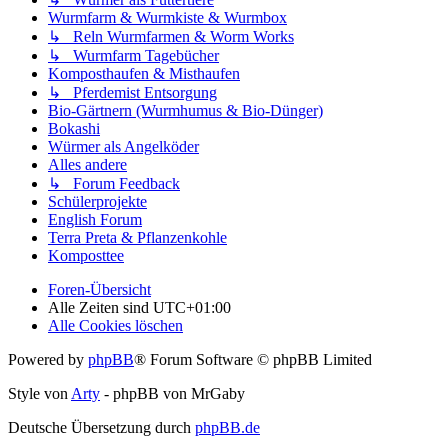
Wurmfarm & Wurmkiste & Wurmbox
↳ Reln Wurmfarmen & Worm Works
↳ Wurmfarm Tagebücher
Komposthaufen & Misthaufen
↳ Pferdemist Entsorgung
Bio-Gärtnern (Wurmhumus & Bio-Dünger)
Bokashi
Würmer als Angelköder
Alles andere
↳ Forum Feedback
Schülerprojekte
English Forum
Terra Preta & Pflanzenkohle
Komposttee
Foren-Übersicht
Alle Zeiten sind
UTC+01:00
Alle Cookies löschen
Powered by
phpBB
® Forum Software © phpBB Limited
Style von
Arty
- phpBB von MrGaby
Deutsche Übersetzung durch
phpBB.de