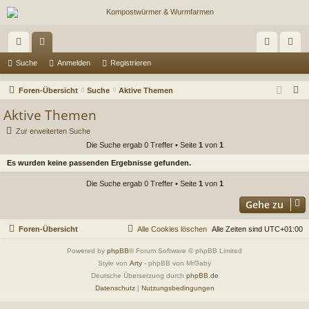
ch
or
n
eg
Suche
Anmelden
Registrieren
ne
en
m
ist
S
Foren-Übersicht
Suche
Aktive Themen
llz
el
rie
u
Aktive Themen
c
ug
de
re
Zur erweiterten Suche
h
Die Suche ergab 0 Treffer • Seite
1
von
1
riff
n
n
e
Es wurden keine passenden Ergebnisse gefunden.
Die Suche ergab 0 Treffer • Seite
1
von
1
Gehe zu
Foren-Übersicht
Alle Cookies löschen
Alle Zeiten sind
UTC+01:00
Powered by
phpBB
® Forum Software © phpBB Limited
Style von
Arty
- phpBB von MrGaby
Deutsche Übersetzung durch
phpBB.de
Datenschutz
|
Nutzungsbedingungen