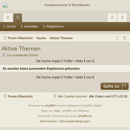
ch
or
n
eg
Suche
Anmelden
Registrieren
ne
en
m
ist
S
Foren-Übersicht
Suche
Aktive Themen
llz
el
rie
u
Aktive Themen
c
ug
de
re
Zur erweiterten Suche
h
Die Suche ergab 0 Treffer • Seite
1
von
1
riff
n
n
e
Es wurden keine passenden Ergebnisse gefunden.
Die Suche ergab 0 Treffer • Seite
1
von
1
Gehe zu
Foren-Übersicht
Alle Cookies löschen
Alle Zeiten sind
UTC+01:00
Powered by
phpBB
® Forum Software © phpBB Limited
Style von
Arty
- phpBB von MrGaby
Deutsche Übersetzung durch
phpBB.de
Datenschutz
|
Nutzungsbedingungen