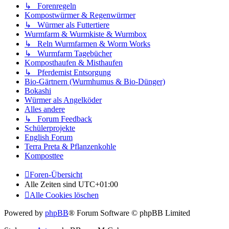
↳ Forenregeln
Kompostwürmer & Regenwürmer
↳ Würmer als Futtertiere
Wurmfarm & Wurmkiste & Wurmbox
↳ Reln Wurmfarmen & Worm Works
↳ Wurmfarm Tagebücher
Komposthaufen & Misthaufen
↳ Pferdemist Entsorgung
Bio-Gärtnern (Wurmhumus & Bio-Dünger)
Bokashi
Würmer als Angelköder
Alles andere
↳ Forum Feedback
Schülerprojekte
English Forum
Terra Preta & Pflanzenkohle
Komposttee
Foren-Übersicht
Alle Zeiten sind
UTC+01:00
Alle Cookies löschen
Powered by
phpBB
® Forum Software © phpBB Limited