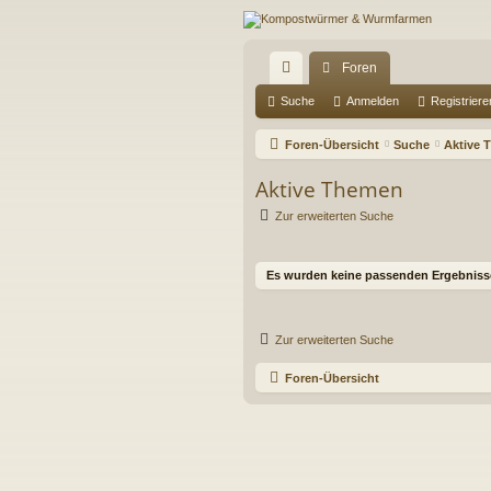
Foren
ch
Suche
Anmelden
Registriere
ne
Foren-Übersicht
Suche
Aktive 
llz
Aktive Themen
ug
Zur erweiterten Suche
riff
Es wurden keine passenden Ergebniss
Zur erweiterten Suche
Foren-Übersicht