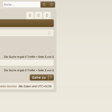
Suche
Erweiterte Suche
S
FA
n
eg
Q
m
ist
el
rie
de
re
n
n
Die Suche ergab 0 Treffer • Seite
1
von
1
Die Suche ergab 0 Treffer • Seite
1
von
1
Gehe zu
ookies löschen
Alle Zeiten sind
UTC+01:00