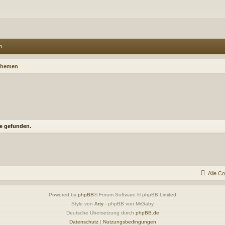
n
Themen
e gefunden.
Alle C
Powered by
phpBB
® Forum Software © phpBB Limited
Style von
Arty
- phpBB von MrGaby
Deutsche Übersetzung durch
phpBB.de
Datenschutz
|
Nutzungsbedingungen