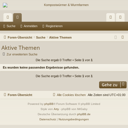
ch
or
n
eg
Suche
Anmelden
Registrieren
ne
en
m
ist
S
Foren-Übersicht
Suche
Aktive Themen
llz
el
rie
u
Aktive Themen
c
ug
de
re
Zur erweiterten Suche
h
Die Suche ergab 0 Treffer • Seite
1
von
1
riff
n
n
e
Es wurden keine passenden Ergebnisse gefunden.
Die Suche ergab 0 Treffer • Seite
1
von
1
Gehe zu
Foren-Übersicht
Alle Cookies löschen
Alle Zeiten sind
UTC+01:00
Powered by
phpBB
® Forum Software © phpBB Limited
Style von
Arty
- phpBB von MrGaby
Deutsche Übersetzung durch
phpBB.de
Datenschutz
|
Nutzungsbedingungen