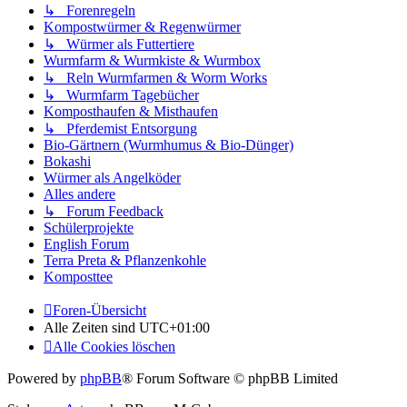
↳ Forenregeln
Kompostwürmer & Regenwürmer
↳ Würmer als Futtertiere
Wurmfarm & Wurmkiste & Wurmbox
↳ Reln Wurmfarmen & Worm Works
↳ Wurmfarm Tagebücher
Komposthaufen & Misthaufen
↳ Pferdemist Entsorgung
Bio-Gärtnern (Wurmhumus & Bio-Dünger)
Bokashi
Würmer als Angelköder
Alles andere
↳ Forum Feedback
Schülerprojekte
English Forum
Terra Preta & Pflanzenkohle
Komposttee
Foren-Übersicht
Alle Zeiten sind
UTC+01:00
Alle Cookies löschen
Powered by
phpBB
® Forum Software © phpBB Limited