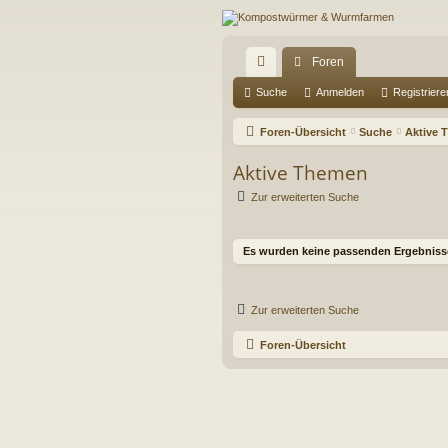
Foren
ch
Suche
Anmelden
Registriere
ne
Foren-Übersicht
Suche
Aktive 
llz
Aktive Themen
ug
Zur erweiterten Suche
riff
Es wurden keine passenden Ergebniss
Zur erweiterten Suche
Foren-Übersicht