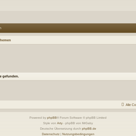
n
Themen
e gefunden.
Alle C
Powered by
phpBB
® Forum Software © phpBB Limited
Style von
Arty
- phpBB von MrGaby
Deutsche Übersetzung durch
phpBB.de
Datenschutz
|
Nutzungsbedingungen