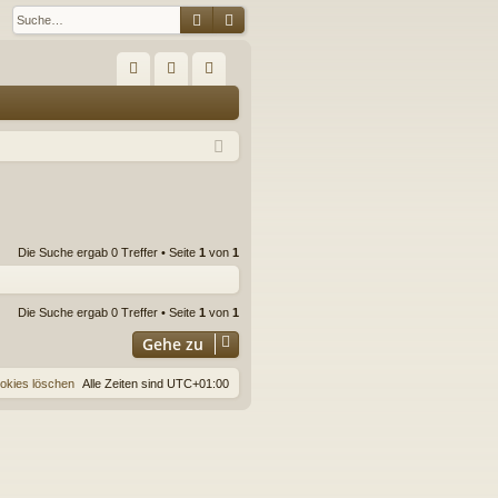
Suche
Erweiterte Suche
S
FA
n
eg
Q
m
ist
el
rie
de
re
n
n
Die Suche ergab 0 Treffer • Seite
1
von
1
Die Suche ergab 0 Treffer • Seite
1
von
1
Gehe zu
ookies löschen
Alle Zeiten sind
UTC+01:00