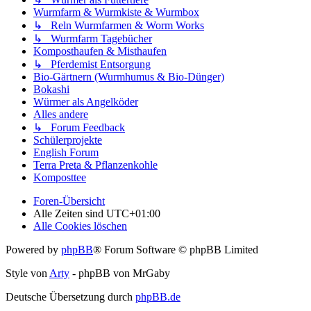
Wurmfarm & Wurmkiste & Wurmbox
↳ Reln Wurmfarmen & Worm Works
↳ Wurmfarm Tagebücher
Komposthaufen & Misthaufen
↳ Pferdemist Entsorgung
Bio-Gärtnern (Wurmhumus & Bio-Dünger)
Bokashi
Würmer als Angelköder
Alles andere
↳ Forum Feedback
Schülerprojekte
English Forum
Terra Preta & Pflanzenkohle
Komposttee
Foren-Übersicht
Alle Zeiten sind
UTC+01:00
Alle Cookies löschen
Powered by
phpBB
® Forum Software © phpBB Limited
Style von
Arty
- phpBB von MrGaby
Deutsche Übersetzung durch
phpBB.de