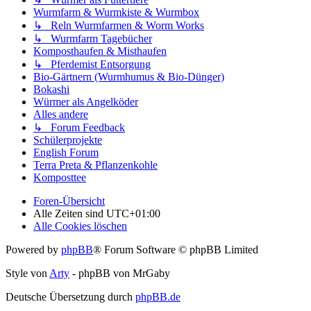
Wurmfarm & Wurmkiste & Wurmbox
↳ Reln Wurmfarmen & Worm Works
↳ Wurmfarm Tagebücher
Komposthaufen & Misthaufen
↳ Pferdemist Entsorgung
Bio-Gärtnern (Wurmhumus & Bio-Dünger)
Bokashi
Würmer als Angelköder
Alles andere
↳ Forum Feedback
Schülerprojekte
English Forum
Terra Preta & Pflanzenkohle
Komposttee
Foren-Übersicht
Alle Zeiten sind
UTC+01:00
Alle Cookies löschen
Powered by
phpBB
® Forum Software © phpBB Limited
Style von
Arty
- phpBB von MrGaby
Deutsche Übersetzung durch
phpBB.de