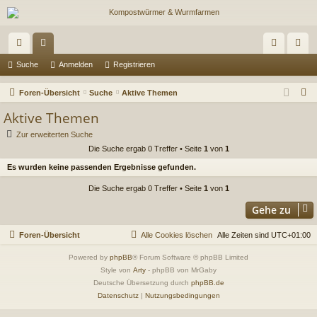
ch
or
n
eg
Suche
Anmelden
Registrieren
ne
en
m
ist
S
Foren-Übersicht
Suche
Aktive Themen
llz
el
rie
u
Aktive Themen
c
ug
de
re
Zur erweiterten Suche
h
Die Suche ergab 0 Treffer • Seite
1
von
1
riff
n
n
e
Es wurden keine passenden Ergebnisse gefunden.
Die Suche ergab 0 Treffer • Seite
1
von
1
Gehe zu
Foren-Übersicht
Alle Cookies löschen
Alle Zeiten sind
UTC+01:00
Powered by
phpBB
® Forum Software © phpBB Limited
Style von
Arty
- phpBB von MrGaby
Deutsche Übersetzung durch
phpBB.de
Datenschutz
|
Nutzungsbedingungen