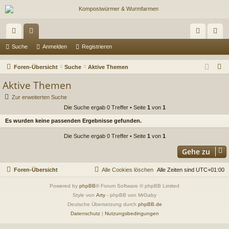
ch
or
n
eg
Suche
Anmelden
Registrieren
ne
en
m
ist
S
Foren-Übersicht
Suche
Aktive Themen
llz
el
rie
u
Aktive Themen
c
ug
de
re
Zur erweiterten Suche
h
Die Suche ergab 0 Treffer • Seite
1
von
1
riff
n
n
e
Es wurden keine passenden Ergebnisse gefunden.
Die Suche ergab 0 Treffer • Seite
1
von
1
Gehe zu
Foren-Übersicht
Alle Cookies löschen
Alle Zeiten sind
UTC+01:00
Powered by
phpBB
® Forum Software © phpBB Limited
Style von
Arty
- phpBB von MrGaby
Deutsche Übersetzung durch
phpBB.de
Datenschutz
|
Nutzungsbedingungen