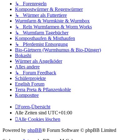
↳ Forenregeln
Kompostwürmer & Regenwürmer
↳ Würmer als Futtertiere
Wurmfarm & Wurmkiste & Wurmbox
↳ Reln Wurmfarmen & Worm Works
↳ Wurmfarm Tagebücher
Komposthaufen & Misthaufen
↳ Pferdemist Entsorgung
Bio-Gärtnern (Wurmhumus & Bio-Dünger)
Bokashi
Würmer als Angelköder
Alles andere
↳ Forum Feedback
Schülerprojekte
English Forum
Terra Preta & Pflanzenkohle
Komposttee
Foren-Übersicht
Alle Zeiten sind
UTC+01:00
Alle Cookies löschen
Powered by
phpBB
® Forum Software © phpBB Limited