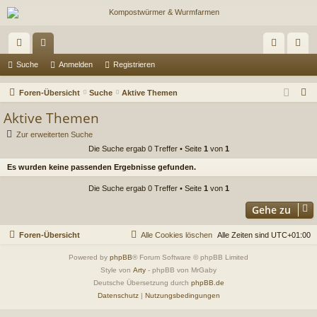
ch
or
n
eg
Suche
Anmelden
Registrieren
ne
en
m
ist
S
Foren-Übersicht
Suche
Aktive Themen
llz
el
rie
u
Aktive Themen
c
ug
de
re
Zur erweiterten Suche
h
Die Suche ergab 0 Treffer • Seite
1
von
1
riff
n
n
e
Es wurden keine passenden Ergebnisse gefunden.
Die Suche ergab 0 Treffer • Seite
1
von
1
Gehe zu
Foren-Übersicht
Alle Cookies löschen
Alle Zeiten sind
UTC+01:00
Powered by
phpBB
® Forum Software © phpBB Limited
Style von
Arty
- phpBB von MrGaby
Deutsche Übersetzung durch
phpBB.de
Datenschutz
|
Nutzungsbedingungen