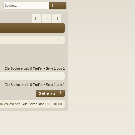
Suche
Erweiterte Suche
S
FA
n
eg
Q
m
ist
el
rie
de
re
n
n
Die Suche ergab 0 Treffer • Seite
1
von
1
Die Suche ergab 0 Treffer • Seite
1
von
1
Gehe zu
ookies löschen
Alle Zeiten sind
UTC+01:00