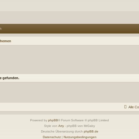
n
Themen
e gefunden.
Alle C
Powered by
phpBB
® Forum Software © phpBB Limited
Style von
Arty
- phpBB von MrGaby
Deutsche Übersetzung durch
phpBB.de
Datenschutz
|
Nutzungsbedingungen