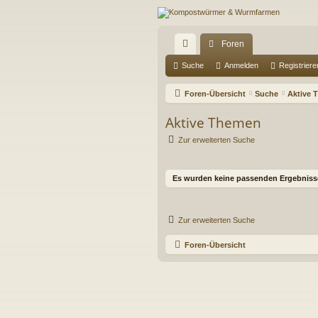
Foren
ch
Suche
Anmelden
Registriere
ne
Foren-Übersicht
Suche
Aktive 
llz
Aktive Themen
ug
Zur erweiterten Suche
riff
Es wurden keine passenden Ergebniss
Zur erweiterten Suche
Foren-Übersicht