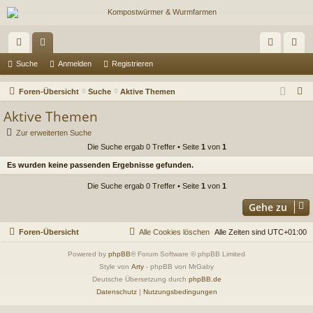
ch
or
n
eg
Suche
Anmelden
Registrieren
ne
en
m
ist
S
Foren-Übersicht
Suche
Aktive Themen
llz
el
rie
u
Aktive Themen
c
ug
de
re
Zur erweiterten Suche
h
Die Suche ergab 0 Treffer • Seite
1
von
1
riff
n
n
e
Es wurden keine passenden Ergebnisse gefunden.
Die Suche ergab 0 Treffer • Seite
1
von
1
Gehe zu
Foren-Übersicht
Alle Cookies löschen
Alle Zeiten sind
UTC+01:00
Powered by
phpBB
® Forum Software © phpBB Limited
Style von
Arty
- phpBB von MrGaby
Deutsche Übersetzung durch
phpBB.de
Datenschutz
|
Nutzungsbedingungen