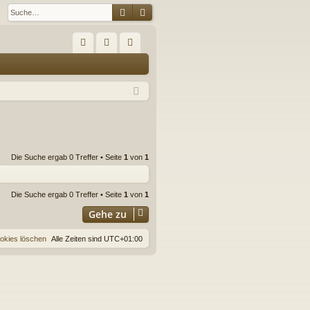
Suche
Erweiterte Suche
S
FA
n
eg
Q
m
ist
el
rie
de
re
n
n
Die Suche ergab 0 Treffer • Seite
1
von
1
Die Suche ergab 0 Treffer • Seite
1
von
1
Gehe zu
ookies löschen
Alle Zeiten sind
UTC+01:00