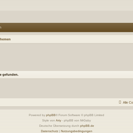
n
Themen
e gefunden.
Alle C
Powered by
phpBB
® Forum Software © phpBB Limited
Style von
Arty
- phpBB von MrGaby
Deutsche Übersetzung durch
phpBB.de
Datenschutz
|
Nutzungsbedingungen