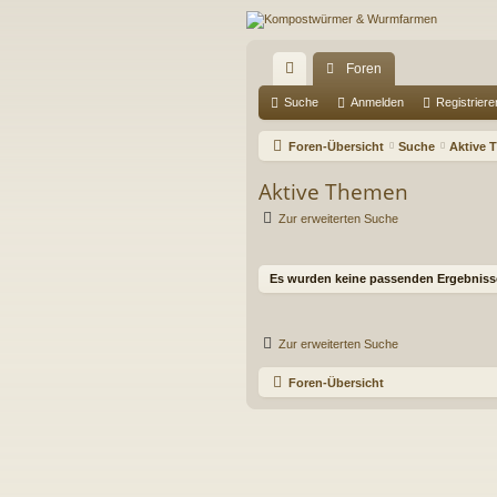
Foren
ch
Suche
Anmelden
Registriere
ne
Foren-Übersicht
Suche
Aktive 
llz
Aktive Themen
ug
Zur erweiterten Suche
riff
Es wurden keine passenden Ergebniss
Zur erweiterten Suche
Foren-Übersicht