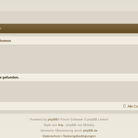
n
Themen
e gefunden.
Alle C
Powered by
phpBB
® Forum Software © phpBB Limited
Style von
Arty
- phpBB von MrGaby
Deutsche Übersetzung durch
phpBB.de
Datenschutz
|
Nutzungsbedingungen