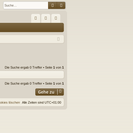
Suche
Erweiterte Suche
S
FA
n
eg
Q
m
ist
el
rie
de
re
n
n
Die Suche ergab 0 Treffer • Seite
1
von
1
Die Suche ergab 0 Treffer • Seite
1
von
1
Gehe zu
ookies löschen
Alle Zeiten sind
UTC+01:00