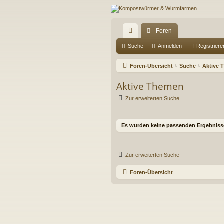
Foren
ch
Suche
Anmelden
Registriere
ne
Foren-Übersicht
Suche
Aktive 
llz
Aktive Themen
ug
Zur erweiterten Suche
riff
Es wurden keine passenden Ergebniss
Zur erweiterten Suche
Foren-Übersicht