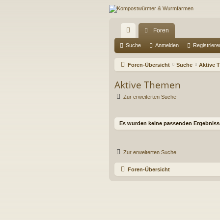
Foren
ch
Suche
Anmelden
Registriere
ne
Foren-Übersicht
Suche
Aktive 
llz
Aktive Themen
ug
Zur erweiterten Suche
riff
Es wurden keine passenden Ergebniss
Zur erweiterten Suche
Foren-Übersicht