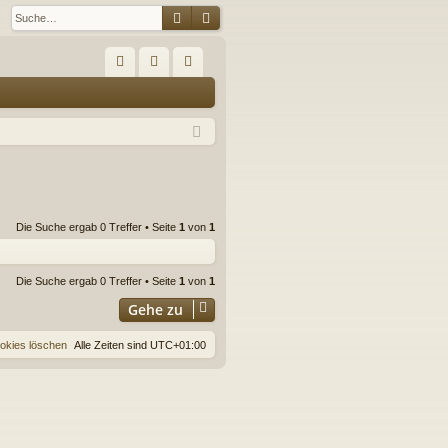
Suche
Erweiterte Suche
S
FA
n
eg
Q
m
ist
el
rie
de
re
n
n
Die Suche ergab 0 Treffer • Seite
1
von
1
Die Suche ergab 0 Treffer • Seite
1
von
1
Gehe zu
ookies löschen
Alle Zeiten sind
UTC+01:00