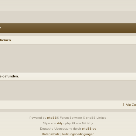
n
Themen
e gefunden.
Alle C
Powered by
phpBB
® Forum Software © phpBB Limited
Style von
Arty
- phpBB von MrGaby
Deutsche Übersetzung durch
phpBB.de
Datenschutz
|
Nutzungsbedingungen