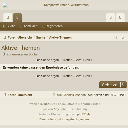
ch
or
n
eg
Suche
Anmelden
Registrieren
ne
en
m
ist
S
Foren-Übersicht
Suche
Aktive Themen
llz
el
rie
u
Aktive Themen
c
ug
de
re
Zur erweiterten Suche
h
Die Suche ergab 0 Treffer • Seite
1
von
1
riff
n
n
e
Es wurden keine passenden Ergebnisse gefunden.
Die Suche ergab 0 Treffer • Seite
1
von
1
Gehe zu
Foren-Übersicht
Alle Cookies löschen
Alle Zeiten sind
UTC+01:00
Powered by
phpBB
® Forum Software © phpBB Limited
Style von
Arty
- phpBB von MrGaby
Deutsche Übersetzung durch
phpBB.de
Datenschutz
|
Nutzungsbedingungen