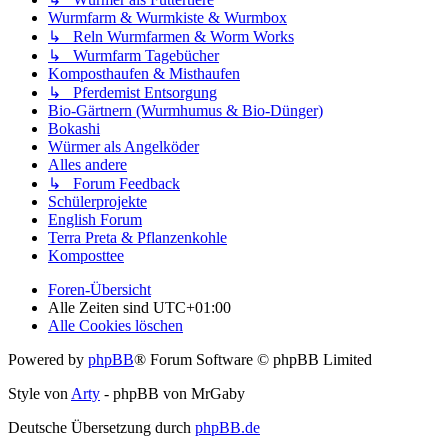
Wurmfarm & Wurmkiste & Wurmbox
↳ Reln Wurmfarmen & Worm Works
↳ Wurmfarm Tagebücher
Komposthaufen & Misthaufen
↳ Pferdemist Entsorgung
Bio-Gärtnern (Wurmhumus & Bio-Dünger)
Bokashi
Würmer als Angelköder
Alles andere
↳ Forum Feedback
Schülerprojekte
English Forum
Terra Preta & Pflanzenkohle
Komposttee
Foren-Übersicht
Alle Zeiten sind
UTC+01:00
Alle Cookies löschen
Powered by
phpBB
® Forum Software © phpBB Limited
Style von
Arty
- phpBB von MrGaby
Deutsche Übersetzung durch
phpBB.de