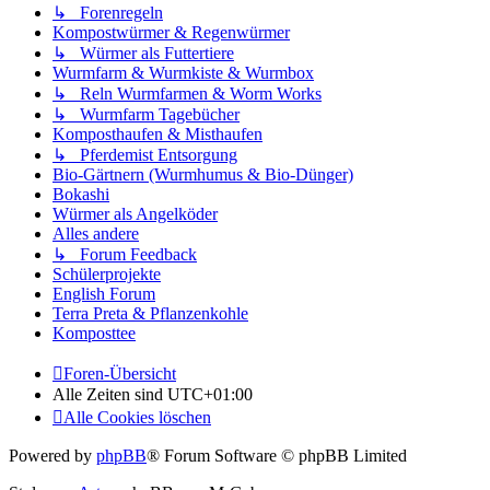
↳ Forenregeln
Kompostwürmer & Regenwürmer
↳ Würmer als Futtertiere
Wurmfarm & Wurmkiste & Wurmbox
↳ Reln Wurmfarmen & Worm Works
↳ Wurmfarm Tagebücher
Komposthaufen & Misthaufen
↳ Pferdemist Entsorgung
Bio-Gärtnern (Wurmhumus & Bio-Dünger)
Bokashi
Würmer als Angelköder
Alles andere
↳ Forum Feedback
Schülerprojekte
English Forum
Terra Preta & Pflanzenkohle
Komposttee
Foren-Übersicht
Alle Zeiten sind
UTC+01:00
Alle Cookies löschen
Powered by
phpBB
® Forum Software © phpBB Limited