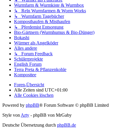
Wurmfarm & Wurmkiste & Wurmbox
↳ Reln Wurmfarmen & Worm Works
↳ Wurmfarm Tagebücher
Komposthaufen & Misthaufen
↳ Pferdemist Entsorgung
Bio-Gärtnern (Wurmhumus & Bio-Dünger)
Bokashi
Würmer als Angelköder
Alles andere
↳ Forum Feedback
Schülerprojekte
English Forum
Terra Preta & Pflanzenkohle
Komposttee
Foren-Übersicht
Alle Zeiten sind
UTC+01:00
Alle Cookies löschen
Powered by
phpBB
® Forum Software © phpBB Limited
Style von
Arty
- phpBB von MrGaby
Deutsche Übersetzung durch
phpBB.de