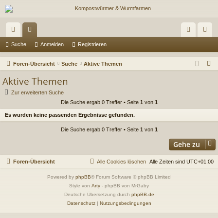
ch
or
n
eg
Suche
Anmelden
Registrieren
ne
en
m
ist
S
Foren-Übersicht
Suche
Aktive Themen
llz
el
rie
u
Aktive Themen
c
ug
de
re
Zur erweiterten Suche
h
Die Suche ergab 0 Treffer • Seite
1
von
1
riff
n
n
e
Es wurden keine passenden Ergebnisse gefunden.
Die Suche ergab 0 Treffer • Seite
1
von
1
Gehe zu
Foren-Übersicht
Alle Cookies löschen
Alle Zeiten sind
UTC+01:00
Powered by
phpBB
® Forum Software © phpBB Limited
Style von
Arty
- phpBB von MrGaby
Deutsche Übersetzung durch
phpBB.de
Datenschutz
|
Nutzungsbedingungen