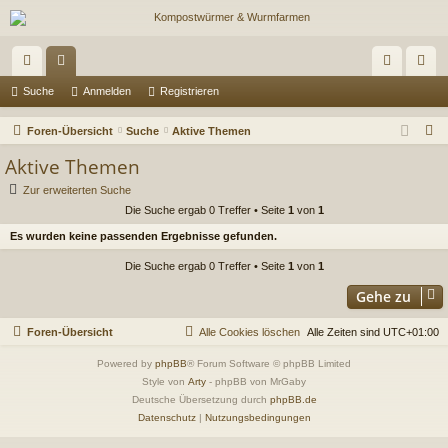
ch
or
n
eg
Suche
Anmelden
Registrieren
ne
en
m
ist
S
Foren-Übersicht
Suche
Aktive Themen
llz
el
rie
u
Aktive Themen
c
ug
de
re
Zur erweiterten Suche
h
Die Suche ergab 0 Treffer • Seite
1
von
1
riff
n
n
e
Es wurden keine passenden Ergebnisse gefunden.
Die Suche ergab 0 Treffer • Seite
1
von
1
Gehe zu
Foren-Übersicht
Alle Cookies löschen
Alle Zeiten sind
UTC+01:00
Powered by
phpBB
® Forum Software © phpBB Limited
Style von
Arty
- phpBB von MrGaby
Deutsche Übersetzung durch
phpBB.de
Datenschutz
|
Nutzungsbedingungen