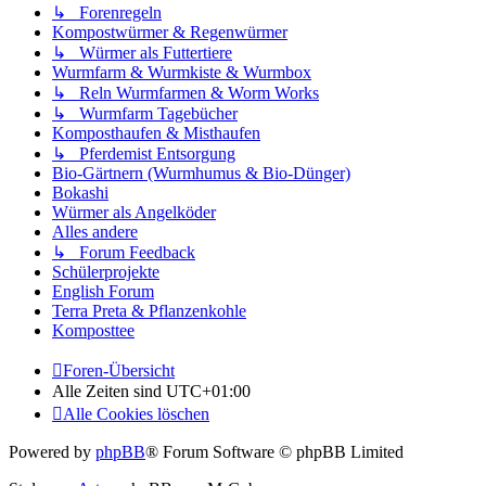
↳ Forenregeln
Kompostwürmer & Regenwürmer
↳ Würmer als Futtertiere
Wurmfarm & Wurmkiste & Wurmbox
↳ Reln Wurmfarmen & Worm Works
↳ Wurmfarm Tagebücher
Komposthaufen & Misthaufen
↳ Pferdemist Entsorgung
Bio-Gärtnern (Wurmhumus & Bio-Dünger)
Bokashi
Würmer als Angelköder
Alles andere
↳ Forum Feedback
Schülerprojekte
English Forum
Terra Preta & Pflanzenkohle
Komposttee
Foren-Übersicht
Alle Zeiten sind
UTC+01:00
Alle Cookies löschen
Powered by
phpBB
® Forum Software © phpBB Limited