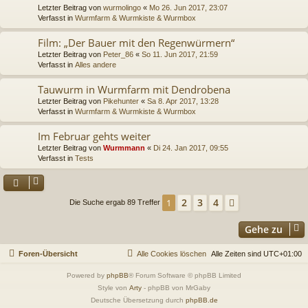
Letzter Beitrag von
wurmolingo
«
Mo 26. Jun 2017, 23:07
Verfasst in
Wurmfarm & Wurmkiste & Wurmbox
Film: „Der Bauer mit den Regenwürmern“
Letzter Beitrag von
Peter_86
«
So 11. Jun 2017, 21:59
Verfasst in
Alles andere
Tauwurm in Wurmfarm mit Dendrobena
Letzter Beitrag von
Pikehunter
«
Sa 8. Apr 2017, 13:28
Verfasst in
Wurmfarm & Wurmkiste & Wurmbox
Im Februar gehts weiter
Letzter Beitrag von
Wurmmann
«
Di 24. Jan 2017, 09:55
Verfasst in
Tests
2
3
4
1
Nächste
Die Suche ergab 89 Treffer
Gehe zu
Foren-Übersicht
Alle Cookies löschen
Alle Zeiten sind
UTC+01:00
Powered by
phpBB
® Forum Software © phpBB Limited
Style von
Arty
- phpBB von MrGaby
Deutsche Übersetzung durch
phpBB.de