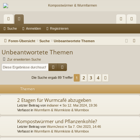
ch
or
n
eg
Suche
Anmelden
Registrieren
ne
en
m
ist
S
Foren-Übersicht
Suche
Unbeantwortete Themen
llz
el
rie
u
Unbeantwortete Themen
c
ug
de
re
Zur erweiterten Suche
h
Suche
Erweiterte Suche
riff
n
n
e
2
3
4
1
Nächste
Die Suche ergab 89 Treffer
Themen
2 Etagen für Wurmcafé abzugeben
Letzter Beitrag von
indianer
«
So 12. Mai 2024, 19:36
Verfasst in
Wurmfarm & Wurmkiste & Wurmbox
Kompostwürmer und Pflanzenkohle?
Letzter Beitrag von
WurmJessi
«
Sa 7. Okt 2023, 14:46
Verfasst in
Wurmfarm & Wurmkiste & Wurmbox