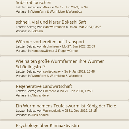
Substrat tauschen
Letzter Beitrag von
Ateka
«
Mo 19. Jun 2023, 07:39
Verfasst in
Wurmfarm & Wurmkiste & Wurmbox
schnell, viel und klarer Bokashi Saft
Letzter Beitrag von
Sandwürmchen
«
Do 30. Mär 2023, 08:26
Verfasst in
Bokashi
Würmer vorbereiten auf Transport
Letzter Beitrag von
dschohaen
«
Mo 27. Jun 2022, 22:09
Verfasst in
Kompostwürmer & Regenwürmer
Wie halten große Wurmfarmen ihre Würmer
Schädlingsfrei?
Letzter Beitrag von
spiritedaway
«
So 9. Jan 2022, 15:48
Verfasst in
Wurmfarm & Wurmkiste & Wurmbox
Regenerative Landwirtschaft
Letzter Beitrag von
Eberhard
«
Mo 27. Jan 2020, 17:50
Verfasst in
Alles andere
Ein Wurm namens Teufelswurm ist König der Tiefe
Letzter Beitrag von
Wurmcolonia
«
Di 31. Dez 2019, 13:15
Verfasst in
Alles andere
Psychologe über Klimaaktivistin