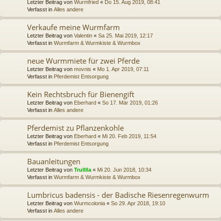
Letzter Beitrag von
Wurmfried
«
Do 15. Aug 2019, 08:41
Verfasst in
Alles andere
Verkaufe meine Wurmfarm
Letzter Beitrag von
Valentin
«
Sa 25. Mai 2019, 12:17
Verfasst in
Wurmfarm & Wurmkiste & Wurmbox
neue Wurmmiete für zwei Pferde
Letzter Beitrag von
movnis
«
Mo 1. Apr 2019, 07:11
Verfasst in
Pferdemist Entsorgung
Kein Rechtsbruch für Bienengift
Letzter Beitrag von
Eberhard
«
So 17. Mär 2019, 01:26
Verfasst in
Alles andere
Pferdemist zu Pflanzenkohle
Letzter Beitrag von
Eberhard
«
Mi 20. Feb 2019, 11:54
Verfasst in
Pferdemist Entsorgung
Bauanleitungen
Letzter Beitrag von
Trulllla
«
Mi 20. Jun 2018, 10:34
Verfasst in
Wurmfarm & Wurmkiste & Wurmbox
Lumbricus badensis - der Badische Riesenregenwurm
Letzter Beitrag von
Wurmcolonia
«
So 29. Apr 2018, 19:10
Verfasst in
Alles andere