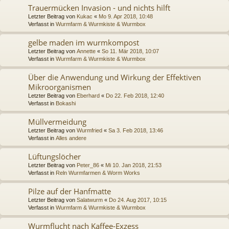
Trauermücken Invasion - und nichts hilft
Letzter Beitrag von
Kukac
«
Mo 9. Apr 2018, 10:48
Verfasst in
Wurmfarm & Wurmkiste & Wurmbox
gelbe maden im wurmkompost
Letzter Beitrag von
Annette
«
So 11. Mär 2018, 10:07
Verfasst in
Wurmfarm & Wurmkiste & Wurmbox
Über die Anwendung und Wirkung der Effektiven
Mikroorganismen
Letzter Beitrag von
Eberhard
«
Do 22. Feb 2018, 12:40
Verfasst in
Bokashi
Müllvermeidung
Letzter Beitrag von
Wurmfried
«
Sa 3. Feb 2018, 13:46
Verfasst in
Alles andere
Lüftungslöcher
Letzter Beitrag von
Peter_86
«
Mi 10. Jan 2018, 21:53
Verfasst in
Reln Wurmfarmen & Worm Works
Pilze auf der Hanfmatte
Letzter Beitrag von
Salatwurm
«
Do 24. Aug 2017, 10:15
Verfasst in
Wurmfarm & Wurmkiste & Wurmbox
Wurmflucht nach Kaffee-Exzess