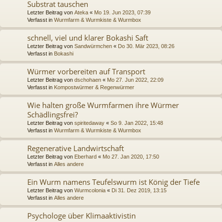
Substrat tauschen
Letzter Beitrag von
Ateka
«
Mo 19. Jun 2023, 07:39
Verfasst in
Wurmfarm & Wurmkiste & Wurmbox
schnell, viel und klarer Bokashi Saft
Letzter Beitrag von
Sandwürmchen
«
Do 30. Mär 2023, 08:26
Verfasst in
Bokashi
Würmer vorbereiten auf Transport
Letzter Beitrag von
dschohaen
«
Mo 27. Jun 2022, 22:09
Verfasst in
Kompostwürmer & Regenwürmer
Wie halten große Wurmfarmen ihre Würmer
Schädlingsfrei?
Letzter Beitrag von
spiritedaway
«
So 9. Jan 2022, 15:48
Verfasst in
Wurmfarm & Wurmkiste & Wurmbox
Regenerative Landwirtschaft
Letzter Beitrag von
Eberhard
«
Mo 27. Jan 2020, 17:50
Verfasst in
Alles andere
Ein Wurm namens Teufelswurm ist König der Tiefe
Letzter Beitrag von
Wurmcolonia
«
Di 31. Dez 2019, 13:15
Verfasst in
Alles andere
Psychologe über Klimaaktivistin