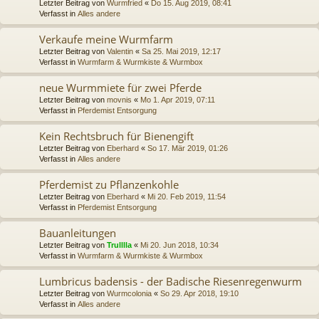
Letzter Beitrag von
Wurmfried
«
Do 15. Aug 2019, 08:41
Verfasst in
Alles andere
Verkaufe meine Wurmfarm
Letzter Beitrag von
Valentin
«
Sa 25. Mai 2019, 12:17
Verfasst in
Wurmfarm & Wurmkiste & Wurmbox
neue Wurmmiete für zwei Pferde
Letzter Beitrag von
movnis
«
Mo 1. Apr 2019, 07:11
Verfasst in
Pferdemist Entsorgung
Kein Rechtsbruch für Bienengift
Letzter Beitrag von
Eberhard
«
So 17. Mär 2019, 01:26
Verfasst in
Alles andere
Pferdemist zu Pflanzenkohle
Letzter Beitrag von
Eberhard
«
Mi 20. Feb 2019, 11:54
Verfasst in
Pferdemist Entsorgung
Bauanleitungen
Letzter Beitrag von
Trulllla
«
Mi 20. Jun 2018, 10:34
Verfasst in
Wurmfarm & Wurmkiste & Wurmbox
Lumbricus badensis - der Badische Riesenregenwurm
Letzter Beitrag von
Wurmcolonia
«
So 29. Apr 2018, 19:10
Verfasst in
Alles andere