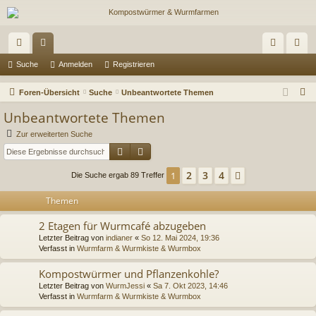
ch
or
n
eg
Suche
Anmelden
Registrieren
ne
en
m
ist
S
Foren-Übersicht
Suche
Unbeantwortete Themen
llz
el
rie
u
Unbeantwortete Themen
c
ug
de
re
Zur erweiterten Suche
h
Suche
Erweiterte Suche
riff
n
n
e
2
3
4
1
Nächste
Die Suche ergab 89 Treffer
Themen
2 Etagen für Wurmcafé abzugeben
Letzter Beitrag von
indianer
«
So 12. Mai 2024, 19:36
Verfasst in
Wurmfarm & Wurmkiste & Wurmbox
Kompostwürmer und Pflanzenkohle?
Letzter Beitrag von
WurmJessi
«
Sa 7. Okt 2023, 14:46
Verfasst in
Wurmfarm & Wurmkiste & Wurmbox