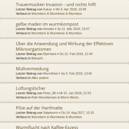
Trauermücken Invasion - und nichts hilft
Letzter Beitrag von
Kukac
«
Mo 9. Apr 2018, 10:48
Verfasst in
Wurmfarm & Wurmkiste & Wurmbox
gelbe maden im wurmkompost
Letzter Beitrag von
Annette
«
So 11. Mär 2018, 10:07
Verfasst in
Wurmfarm & Wurmkiste & Wurmbox
Über die Anwendung und Wirkung der Effektiven
Mikroorganismen
Letzter Beitrag von
Eberhard
«
Do 22. Feb 2018, 12:40
Verfasst in
Bokashi
Müllvermeidung
Letzter Beitrag von
Wurmfried
«
Sa 3. Feb 2018, 13:46
Verfasst in
Alles andere
Lüftungslöcher
Letzter Beitrag von
Peter_86
«
Mi 10. Jan 2018, 21:53
Verfasst in
Reln Wurmfarmen & Worm Works
Pilze auf der Hanfmatte
Letzter Beitrag von
Salatwurm
«
Do 24. Aug 2017, 10:15
Verfasst in
Wurmfarm & Wurmkiste & Wurmbox
Wurmflucht nach Kaffee-Exzess