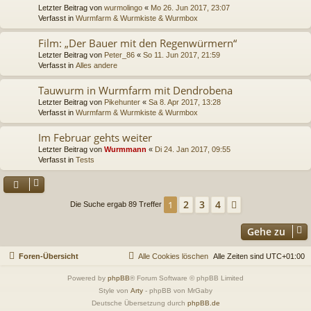
Letzter Beitrag von
wurmolingo
«
Mo 26. Jun 2017, 23:07
Verfasst in
Wurmfarm & Wurmkiste & Wurmbox
Film: „Der Bauer mit den Regenwürmern“
Letzter Beitrag von
Peter_86
«
So 11. Jun 2017, 21:59
Verfasst in
Alles andere
Tauwurm in Wurmfarm mit Dendrobena
Letzter Beitrag von
Pikehunter
«
Sa 8. Apr 2017, 13:28
Verfasst in
Wurmfarm & Wurmkiste & Wurmbox
Im Februar gehts weiter
Letzter Beitrag von
Wurmmann
«
Di 24. Jan 2017, 09:55
Verfasst in
Tests
2
3
4
1
Nächste
Die Suche ergab 89 Treffer
Gehe zu
Foren-Übersicht
Alle Cookies löschen
Alle Zeiten sind
UTC+01:00
Powered by
phpBB
® Forum Software © phpBB Limited
Style von
Arty
- phpBB von MrGaby
Deutsche Übersetzung durch
phpBB.de