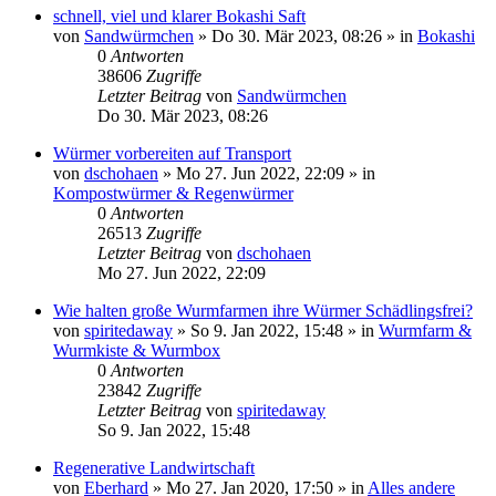
schnell, viel und klarer Bokashi Saft
von
Sandwürmchen
»
Do 30. Mär 2023, 08:26
» in
Bokashi
0
Antworten
38606
Zugriffe
Letzter Beitrag
von
Sandwürmchen
Do 30. Mär 2023, 08:26
Würmer vorbereiten auf Transport
von
dschohaen
»
Mo 27. Jun 2022, 22:09
» in
Kompostwürmer & Regenwürmer
0
Antworten
26513
Zugriffe
Letzter Beitrag
von
dschohaen
Mo 27. Jun 2022, 22:09
Wie halten große Wurmfarmen ihre Würmer Schädlingsfrei?
von
spiritedaway
»
So 9. Jan 2022, 15:48
» in
Wurmfarm &
Wurmkiste & Wurmbox
0
Antworten
23842
Zugriffe
Letzter Beitrag
von
spiritedaway
So 9. Jan 2022, 15:48
Regenerative Landwirtschaft
von
Eberhard
»
Mo 27. Jan 2020, 17:50
» in
Alles andere