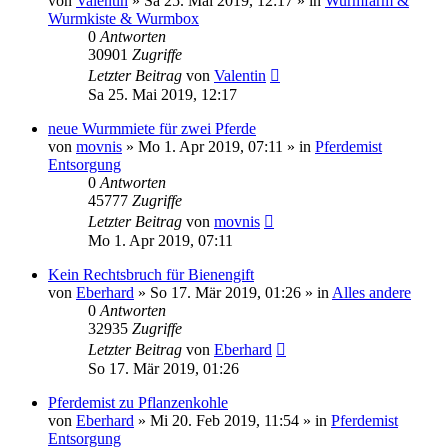
von
Valentin
»
Sa 25. Mai 2019, 12:17
» in
Wurmfarm &
Wurmkiste & Wurmbox
0
Antworten
30901
Zugriffe
Letzter Beitrag
von
Valentin
Sa 25. Mai 2019, 12:17
neue Wurmmiete für zwei Pferde
von
movnis
»
Mo 1. Apr 2019, 07:11
» in
Pferdemist
Entsorgung
0
Antworten
45777
Zugriffe
Letzter Beitrag
von
movnis
Mo 1. Apr 2019, 07:11
Kein Rechtsbruch für Bienengift
von
Eberhard
»
So 17. Mär 2019, 01:26
» in
Alles andere
0
Antworten
32935
Zugriffe
Letzter Beitrag
von
Eberhard
So 17. Mär 2019, 01:26
Pferdemist zu Pflanzenkohle
von
Eberhard
»
Mi 20. Feb 2019, 11:54
» in
Pferdemist
Entsorgung