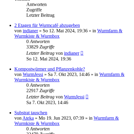
Antworten
Zugriffe
Letzter Beitrag
2 Etagen für Wurmcafé abzugeben
von
indianer
»
So 12. Mai 2024, 19:36
» in
Wurmfarm &
Wurmkiste & Wurmbox
0
Antworten
33829
Zugriffe
Letzter Beitrag
von
indianer
So 12. Mai 2024, 19:36
Kompostwürmer und Pflanzenkohle?
von
WurmJessi
»
Sa 7. Okt 2023, 14:46
» in
Wurmfarm &
Wurmkiste & Wurmbox
0
Antworten
22917
Zugriffe
Letzter Beitrag
von
WurmJessi
Sa 7. Okt 2023, 14:46
Substrat tauschen
von
Ateka
»
Mo 19. Jun 2023, 07:39
» in
Wurmfarm &
Wurmkiste & Wurmbox
0
Antworten