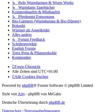
↳ Reln Wurmfarmen & Worm Works
↳ Wurmfarm Tagebücher
Komposthaufen & Misthaufen
↳ Pferdemist Entsorgung
Bio-Gärtnern (Wurmhumus & Bio-Dünger)
Bokashi
Würmer als Angelköder
Alles andere
↳ Forum Feedback
Schülerprojekte
English Forum
Terra Preta & Pflanzenkohle
Komposttee
Foren-Übersicht
Alle Zeiten sind
UTC+01:00
Alle Cookies löschen
Powered by
phpBB
® Forum Software © phpBB Limited
Style von
Arty
- phpBB von MrGaby
Deutsche Übersetzung durch
phpBB.de
Datenschutz
|
Nutzungsbedingungen