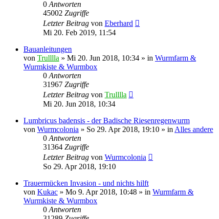
0
Antworten
45002
Zugriffe
Letzter Beitrag
von
Eberhard
Mi 20. Feb 2019, 11:54
Bauanleitungen
von
Trulllla
»
Mi 20. Jun 2018, 10:34
» in
Wurmfarm &
Wurmkiste & Wurmbox
0
Antworten
31967
Zugriffe
Letzter Beitrag
von
Trulllla
Mi 20. Jun 2018, 10:34
Lumbricus badensis - der Badische Riesenregenwurm
von
Wurmcolonia
»
So 29. Apr 2018, 19:10
» in
Alles andere
0
Antworten
31364
Zugriffe
Letzter Beitrag
von
Wurmcolonia
So 29. Apr 2018, 19:10
Trauermücken Invasion - und nichts hilft
von
Kukac
»
Mo 9. Apr 2018, 10:48
» in
Wurmfarm &
Wurmkiste & Wurmbox
0
Antworten
31289
Zugriffe