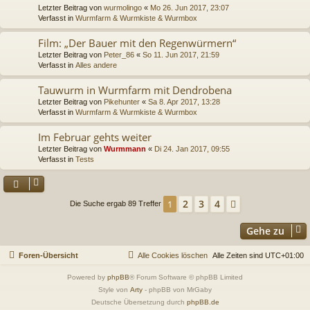
Letzter Beitrag von
wurmolingo
«
Mo 26. Jun 2017, 23:07
Verfasst in
Wurmfarm & Wurmkiste & Wurmbox
Film: „Der Bauer mit den Regenwürmern“
Letzter Beitrag von
Peter_86
«
So 11. Jun 2017, 21:59
Verfasst in
Alles andere
Tauwurm in Wurmfarm mit Dendrobena
Letzter Beitrag von
Pikehunter
«
Sa 8. Apr 2017, 13:28
Verfasst in
Wurmfarm & Wurmkiste & Wurmbox
Im Februar gehts weiter
Letzter Beitrag von
Wurmmann
«
Di 24. Jan 2017, 09:55
Verfasst in
Tests
2
3
4
1
Nächste
Die Suche ergab 89 Treffer
Gehe zu
Foren-Übersicht
Alle Cookies löschen
Alle Zeiten sind
UTC+01:00
Powered by
phpBB
® Forum Software © phpBB Limited
Style von
Arty
- phpBB von MrGaby
Deutsche Übersetzung durch
phpBB.de