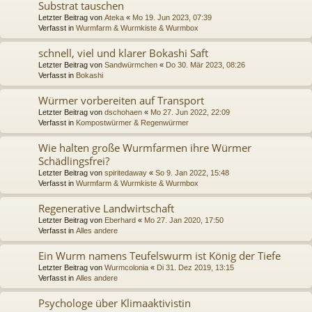
Substrat tauschen
Letzter Beitrag von
Ateka
«
Mo 19. Jun 2023, 07:39
Verfasst in
Wurmfarm & Wurmkiste & Wurmbox
schnell, viel und klarer Bokashi Saft
Letzter Beitrag von
Sandwürmchen
«
Do 30. Mär 2023, 08:26
Verfasst in
Bokashi
Würmer vorbereiten auf Transport
Letzter Beitrag von
dschohaen
«
Mo 27. Jun 2022, 22:09
Verfasst in
Kompostwürmer & Regenwürmer
Wie halten große Wurmfarmen ihre Würmer
Schädlingsfrei?
Letzter Beitrag von
spiritedaway
«
So 9. Jan 2022, 15:48
Verfasst in
Wurmfarm & Wurmkiste & Wurmbox
Regenerative Landwirtschaft
Letzter Beitrag von
Eberhard
«
Mo 27. Jan 2020, 17:50
Verfasst in
Alles andere
Ein Wurm namens Teufelswurm ist König der Tiefe
Letzter Beitrag von
Wurmcolonia
«
Di 31. Dez 2019, 13:15
Verfasst in
Alles andere
Psychologe über Klimaaktivistin