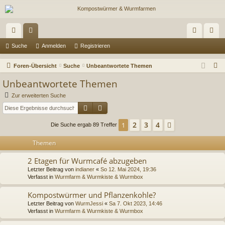
ch
or
n
eg
Suche
Anmelden
Registrieren
ne
en
m
ist
S
Foren-Übersicht
Suche
Unbeantwortete Themen
llz
el
rie
u
Unbeantwortete Themen
c
ug
de
re
Zur erweiterten Suche
h
Suche
Erweiterte Suche
riff
n
n
e
2
3
4
1
Nächste
Die Suche ergab 89 Treffer
Themen
2 Etagen für Wurmcafé abzugeben
Letzter Beitrag von
indianer
«
So 12. Mai 2024, 19:36
Verfasst in
Wurmfarm & Wurmkiste & Wurmbox
Kompostwürmer und Pflanzenkohle?
Letzter Beitrag von
WurmJessi
«
Sa 7. Okt 2023, 14:46
Verfasst in
Wurmfarm & Wurmkiste & Wurmbox