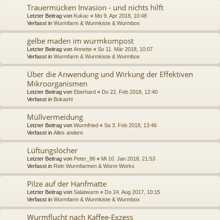
Trauermücken Invasion - und nichts hilft
Letzter Beitrag von
Kukac
«
Mo 9. Apr 2018, 10:48
Verfasst in
Wurmfarm & Wurmkiste & Wurmbox
gelbe maden im wurmkompost
Letzter Beitrag von
Annette
«
So 11. Mär 2018, 10:07
Verfasst in
Wurmfarm & Wurmkiste & Wurmbox
Über die Anwendung und Wirkung der Effektiven
Mikroorganismen
Letzter Beitrag von
Eberhard
«
Do 22. Feb 2018, 12:40
Verfasst in
Bokashi
Müllvermeidung
Letzter Beitrag von
Wurmfried
«
Sa 3. Feb 2018, 13:46
Verfasst in
Alles andere
Lüftungslöcher
Letzter Beitrag von
Peter_86
«
Mi 10. Jan 2018, 21:53
Verfasst in
Reln Wurmfarmen & Worm Works
Pilze auf der Hanfmatte
Letzter Beitrag von
Salatwurm
«
Do 24. Aug 2017, 10:15
Verfasst in
Wurmfarm & Wurmkiste & Wurmbox
Wurmflucht nach Kaffee-Exzess