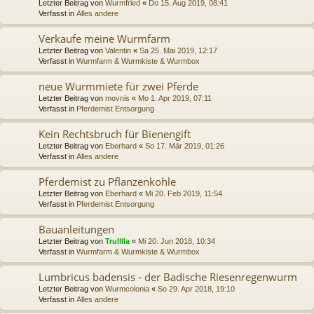
Letzter Beitrag von
Wurmfried
«
Do 15. Aug 2019, 08:41
Verfasst in
Alles andere
Verkaufe meine Wurmfarm
Letzter Beitrag von
Valentin
«
Sa 25. Mai 2019, 12:17
Verfasst in
Wurmfarm & Wurmkiste & Wurmbox
neue Wurmmiete für zwei Pferde
Letzter Beitrag von
movnis
«
Mo 1. Apr 2019, 07:11
Verfasst in
Pferdemist Entsorgung
Kein Rechtsbruch für Bienengift
Letzter Beitrag von
Eberhard
«
So 17. Mär 2019, 01:26
Verfasst in
Alles andere
Pferdemist zu Pflanzenkohle
Letzter Beitrag von
Eberhard
«
Mi 20. Feb 2019, 11:54
Verfasst in
Pferdemist Entsorgung
Bauanleitungen
Letzter Beitrag von
Trulllla
«
Mi 20. Jun 2018, 10:34
Verfasst in
Wurmfarm & Wurmkiste & Wurmbox
Lumbricus badensis - der Badische Riesenregenwurm
Letzter Beitrag von
Wurmcolonia
«
So 29. Apr 2018, 19:10
Verfasst in
Alles andere