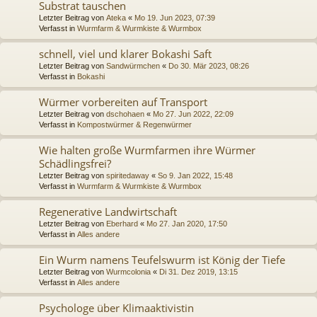
Substrat tauschen
Letzter Beitrag von
Ateka
«
Mo 19. Jun 2023, 07:39
Verfasst in
Wurmfarm & Wurmkiste & Wurmbox
schnell, viel und klarer Bokashi Saft
Letzter Beitrag von
Sandwürmchen
«
Do 30. Mär 2023, 08:26
Verfasst in
Bokashi
Würmer vorbereiten auf Transport
Letzter Beitrag von
dschohaen
«
Mo 27. Jun 2022, 22:09
Verfasst in
Kompostwürmer & Regenwürmer
Wie halten große Wurmfarmen ihre Würmer
Schädlingsfrei?
Letzter Beitrag von
spiritedaway
«
So 9. Jan 2022, 15:48
Verfasst in
Wurmfarm & Wurmkiste & Wurmbox
Regenerative Landwirtschaft
Letzter Beitrag von
Eberhard
«
Mo 27. Jan 2020, 17:50
Verfasst in
Alles andere
Ein Wurm namens Teufelswurm ist König der Tiefe
Letzter Beitrag von
Wurmcolonia
«
Di 31. Dez 2019, 13:15
Verfasst in
Alles andere
Psychologe über Klimaaktivistin