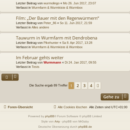
Letzter Beitrag von
wurmolingo
«
Mo 26. Jun 2017, 23:07
Verfasst in
Wurmfarm & Wurmkiste & Wurmbox
Film: „Der Bauer mit den Regenwürmern“
Letzter Beitrag von
Peter_86
«
So 11. Jun 2017, 21:59
Verfasst in
Alles andere
Tauwurm in Wurmfarm mit Dendrobena
Letzter Beitrag von
Pikehunter
«
Sa 8. Apr 2017, 13:28
Verfasst in
Wurmfarm & Wurmkiste & Wurmbox
Im Februar gehts weiter
Letzter Beitrag von
Wurmmann
«
Di 24. Jan 2017, 09:55
Verfasst in
Tests
2
3
4
1
Nächste
Die Suche ergab 89 Treffer
Gehe zu
Foren-Übersicht
Alle Cookies löschen
Alle Zeiten sind
UTC+01:00
Powered by
phpBB
® Forum Software © phpBB Limited
Style von
Arty
- phpBB von MrGaby
Deutsche Übersetzung durch
phpBB.de