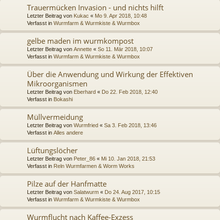
Trauermücken Invasion - und nichts hilft
Letzter Beitrag von
Kukac
«
Mo 9. Apr 2018, 10:48
Verfasst in
Wurmfarm & Wurmkiste & Wurmbox
gelbe maden im wurmkompost
Letzter Beitrag von
Annette
«
So 11. Mär 2018, 10:07
Verfasst in
Wurmfarm & Wurmkiste & Wurmbox
Über die Anwendung und Wirkung der Effektiven
Mikroorganismen
Letzter Beitrag von
Eberhard
«
Do 22. Feb 2018, 12:40
Verfasst in
Bokashi
Müllvermeidung
Letzter Beitrag von
Wurmfried
«
Sa 3. Feb 2018, 13:46
Verfasst in
Alles andere
Lüftungslöcher
Letzter Beitrag von
Peter_86
«
Mi 10. Jan 2018, 21:53
Verfasst in
Reln Wurmfarmen & Worm Works
Pilze auf der Hanfmatte
Letzter Beitrag von
Salatwurm
«
Do 24. Aug 2017, 10:15
Verfasst in
Wurmfarm & Wurmkiste & Wurmbox
Wurmflucht nach Kaffee-Exzess