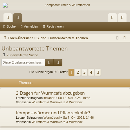
ch
or
n
eg
Suche
Anmelden
Registrieren
ne
en
m
ist
S
Foren-Übersicht
Suche
Unbeantwortete Themen
llz
el
rie
u
Unbeantwortete Themen
c
ug
de
re
Zur erweiterten Suche
h
Suche
Erweiterte Suche
riff
n
n
e
2
3
4
1
Nächste
Die Suche ergab 89 Treffer
Themen
2 Etagen für Wurmcafé abzugeben
Letzter Beitrag von
indianer
«
So 12. Mai 2024, 19:36
Verfasst in
Wurmfarm & Wurmkiste & Wurmbox
Kompostwürmer und Pflanzenkohle?
Letzter Beitrag von
WurmJessi
«
Sa 7. Okt 2023, 14:46
Verfasst in
Wurmfarm & Wurmkiste & Wurmbox