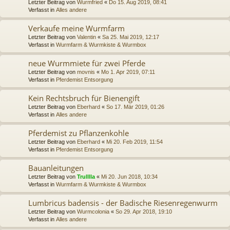
Letzter Beitrag von
Wurmfried
«
Do 15. Aug 2019, 08:41
Verfasst in
Alles andere
Verkaufe meine Wurmfarm
Letzter Beitrag von
Valentin
«
Sa 25. Mai 2019, 12:17
Verfasst in
Wurmfarm & Wurmkiste & Wurmbox
neue Wurmmiete für zwei Pferde
Letzter Beitrag von
movnis
«
Mo 1. Apr 2019, 07:11
Verfasst in
Pferdemist Entsorgung
Kein Rechtsbruch für Bienengift
Letzter Beitrag von
Eberhard
«
So 17. Mär 2019, 01:26
Verfasst in
Alles andere
Pferdemist zu Pflanzenkohle
Letzter Beitrag von
Eberhard
«
Mi 20. Feb 2019, 11:54
Verfasst in
Pferdemist Entsorgung
Bauanleitungen
Letzter Beitrag von
Trulllla
«
Mi 20. Jun 2018, 10:34
Verfasst in
Wurmfarm & Wurmkiste & Wurmbox
Lumbricus badensis - der Badische Riesenregenwurm
Letzter Beitrag von
Wurmcolonia
«
So 29. Apr 2018, 19:10
Verfasst in
Alles andere