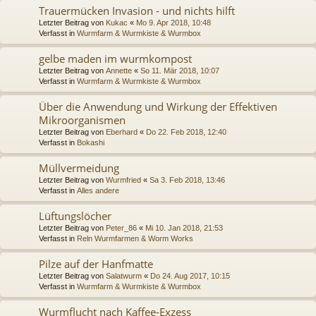
Trauermücken Invasion - und nichts hilft
Letzter Beitrag von
Kukac
«
Mo 9. Apr 2018, 10:48
Verfasst in
Wurmfarm & Wurmkiste & Wurmbox
gelbe maden im wurmkompost
Letzter Beitrag von
Annette
«
So 11. Mär 2018, 10:07
Verfasst in
Wurmfarm & Wurmkiste & Wurmbox
Über die Anwendung und Wirkung der Effektiven
Mikroorganismen
Letzter Beitrag von
Eberhard
«
Do 22. Feb 2018, 12:40
Verfasst in
Bokashi
Müllvermeidung
Letzter Beitrag von
Wurmfried
«
Sa 3. Feb 2018, 13:46
Verfasst in
Alles andere
Lüftungslöcher
Letzter Beitrag von
Peter_86
«
Mi 10. Jan 2018, 21:53
Verfasst in
Reln Wurmfarmen & Worm Works
Pilze auf der Hanfmatte
Letzter Beitrag von
Salatwurm
«
Do 24. Aug 2017, 10:15
Verfasst in
Wurmfarm & Wurmkiste & Wurmbox
Wurmflucht nach Kaffee-Exzess