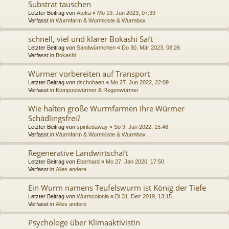
Substrat tauschen
Letzter Beitrag von
Ateka
«
Mo 19. Jun 2023, 07:39
Verfasst in
Wurmfarm & Wurmkiste & Wurmbox
schnell, viel und klarer Bokashi Saft
Letzter Beitrag von
Sandwürmchen
«
Do 30. Mär 2023, 08:26
Verfasst in
Bokashi
Würmer vorbereiten auf Transport
Letzter Beitrag von
dschohaen
«
Mo 27. Jun 2022, 22:09
Verfasst in
Kompostwürmer & Regenwürmer
Wie halten große Wurmfarmen ihre Würmer
Schädlingsfrei?
Letzter Beitrag von
spiritedaway
«
So 9. Jan 2022, 15:48
Verfasst in
Wurmfarm & Wurmkiste & Wurmbox
Regenerative Landwirtschaft
Letzter Beitrag von
Eberhard
«
Mo 27. Jan 2020, 17:50
Verfasst in
Alles andere
Ein Wurm namens Teufelswurm ist König der Tiefe
Letzter Beitrag von
Wurmcolonia
«
Di 31. Dez 2019, 13:15
Verfasst in
Alles andere
Psychologe über Klimaaktivistin