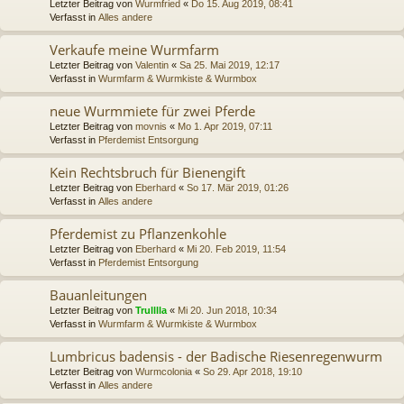
Letzter Beitrag von
Wurmfried
«
Do 15. Aug 2019, 08:41
Verfasst in
Alles andere
Verkaufe meine Wurmfarm
Letzter Beitrag von
Valentin
«
Sa 25. Mai 2019, 12:17
Verfasst in
Wurmfarm & Wurmkiste & Wurmbox
neue Wurmmiete für zwei Pferde
Letzter Beitrag von
movnis
«
Mo 1. Apr 2019, 07:11
Verfasst in
Pferdemist Entsorgung
Kein Rechtsbruch für Bienengift
Letzter Beitrag von
Eberhard
«
So 17. Mär 2019, 01:26
Verfasst in
Alles andere
Pferdemist zu Pflanzenkohle
Letzter Beitrag von
Eberhard
«
Mi 20. Feb 2019, 11:54
Verfasst in
Pferdemist Entsorgung
Bauanleitungen
Letzter Beitrag von
Trulllla
«
Mi 20. Jun 2018, 10:34
Verfasst in
Wurmfarm & Wurmkiste & Wurmbox
Lumbricus badensis - der Badische Riesenregenwurm
Letzter Beitrag von
Wurmcolonia
«
So 29. Apr 2018, 19:10
Verfasst in
Alles andere