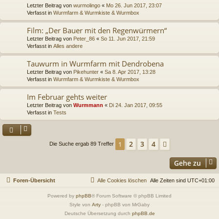
Letzter Beitrag von
wurmolingo
«
Mo 26. Jun 2017, 23:07
Verfasst in
Wurmfarm & Wurmkiste & Wurmbox
Film: „Der Bauer mit den Regenwürmern“
Letzter Beitrag von
Peter_86
«
So 11. Jun 2017, 21:59
Verfasst in
Alles andere
Tauwurm in Wurmfarm mit Dendrobena
Letzter Beitrag von
Pikehunter
«
Sa 8. Apr 2017, 13:28
Verfasst in
Wurmfarm & Wurmkiste & Wurmbox
Im Februar gehts weiter
Letzter Beitrag von
Wurmmann
«
Di 24. Jan 2017, 09:55
Verfasst in
Tests
2
3
4
1
Nächste
Die Suche ergab 89 Treffer
Gehe zu
Foren-Übersicht
Alle Cookies löschen
Alle Zeiten sind
UTC+01:00
Powered by
phpBB
® Forum Software © phpBB Limited
Style von
Arty
- phpBB von MrGaby
Deutsche Übersetzung durch
phpBB.de