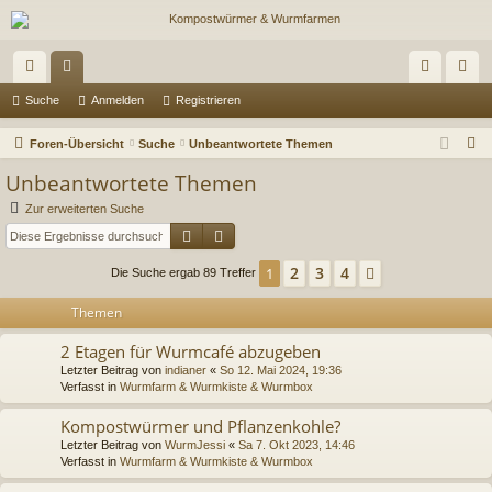
ch
or
n
eg
Suche
Anmelden
Registrieren
ne
en
m
ist
S
Foren-Übersicht
Suche
Unbeantwortete Themen
llz
el
rie
u
Unbeantwortete Themen
c
ug
de
re
Zur erweiterten Suche
h
Suche
Erweiterte Suche
riff
n
n
e
2
3
4
1
Nächste
Die Suche ergab 89 Treffer
Themen
2 Etagen für Wurmcafé abzugeben
Letzter Beitrag von
indianer
«
So 12. Mai 2024, 19:36
Verfasst in
Wurmfarm & Wurmkiste & Wurmbox
Kompostwürmer und Pflanzenkohle?
Letzter Beitrag von
WurmJessi
«
Sa 7. Okt 2023, 14:46
Verfasst in
Wurmfarm & Wurmkiste & Wurmbox