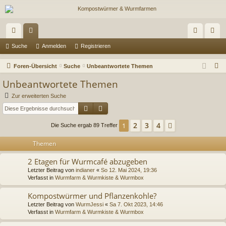
ch
or
n
eg
Suche
Anmelden
Registrieren
ne
en
m
ist
S
Foren-Übersicht
Suche
Unbeantwortete Themen
llz
el
rie
u
Unbeantwortete Themen
c
ug
de
re
Zur erweiterten Suche
h
Suche
Erweiterte Suche
riff
n
n
e
2
3
4
1
Nächste
Die Suche ergab 89 Treffer
Themen
2 Etagen für Wurmcafé abzugeben
Letzter Beitrag von
indianer
«
So 12. Mai 2024, 19:36
Verfasst in
Wurmfarm & Wurmkiste & Wurmbox
Kompostwürmer und Pflanzenkohle?
Letzter Beitrag von
WurmJessi
«
Sa 7. Okt 2023, 14:46
Verfasst in
Wurmfarm & Wurmkiste & Wurmbox