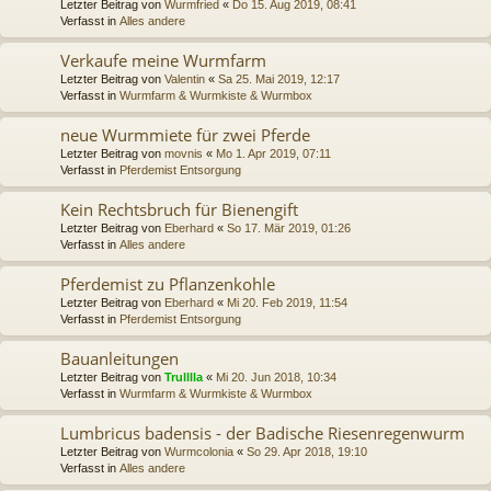
Letzter Beitrag von
Wurmfried
«
Do 15. Aug 2019, 08:41
Verfasst in
Alles andere
Verkaufe meine Wurmfarm
Letzter Beitrag von
Valentin
«
Sa 25. Mai 2019, 12:17
Verfasst in
Wurmfarm & Wurmkiste & Wurmbox
neue Wurmmiete für zwei Pferde
Letzter Beitrag von
movnis
«
Mo 1. Apr 2019, 07:11
Verfasst in
Pferdemist Entsorgung
Kein Rechtsbruch für Bienengift
Letzter Beitrag von
Eberhard
«
So 17. Mär 2019, 01:26
Verfasst in
Alles andere
Pferdemist zu Pflanzenkohle
Letzter Beitrag von
Eberhard
«
Mi 20. Feb 2019, 11:54
Verfasst in
Pferdemist Entsorgung
Bauanleitungen
Letzter Beitrag von
Trulllla
«
Mi 20. Jun 2018, 10:34
Verfasst in
Wurmfarm & Wurmkiste & Wurmbox
Lumbricus badensis - der Badische Riesenregenwurm
Letzter Beitrag von
Wurmcolonia
«
So 29. Apr 2018, 19:10
Verfasst in
Alles andere