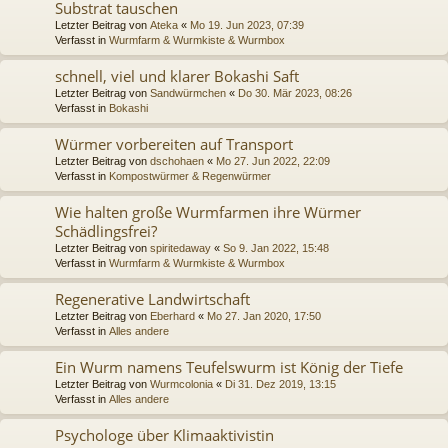
Substrat tauschen
Letzter Beitrag von
Ateka
«
Mo 19. Jun 2023, 07:39
Verfasst in
Wurmfarm & Wurmkiste & Wurmbox
schnell, viel und klarer Bokashi Saft
Letzter Beitrag von
Sandwürmchen
«
Do 30. Mär 2023, 08:26
Verfasst in
Bokashi
Würmer vorbereiten auf Transport
Letzter Beitrag von
dschohaen
«
Mo 27. Jun 2022, 22:09
Verfasst in
Kompostwürmer & Regenwürmer
Wie halten große Wurmfarmen ihre Würmer
Schädlingsfrei?
Letzter Beitrag von
spiritedaway
«
So 9. Jan 2022, 15:48
Verfasst in
Wurmfarm & Wurmkiste & Wurmbox
Regenerative Landwirtschaft
Letzter Beitrag von
Eberhard
«
Mo 27. Jan 2020, 17:50
Verfasst in
Alles andere
Ein Wurm namens Teufelswurm ist König der Tiefe
Letzter Beitrag von
Wurmcolonia
«
Di 31. Dez 2019, 13:15
Verfasst in
Alles andere
Psychologe über Klimaaktivistin