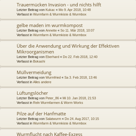
Trauermücken Invasion - und nichts hilft
Letzter Beitrag von
Kukac
«
Mo 9. Apr 2018, 10:48
Verfasst in
Wurmfarm & Wurmkiste & Wurmbox
gelbe maden im wurmkompost
Letzter Beitrag von
Annette
«
So 11. Mär 2018, 10:07
Verfasst in
Wurmfarm & Wurmkiste & Wurmbox
Über die Anwendung und Wirkung der Effektiven
Mikroorganismen
Letzter Beitrag von
Eberhard
«
Do 22. Feb 2018, 12:40
Verfasst in
Bokashi
Müllvermeidung
Letzter Beitrag von
Wurmfried
«
Sa 3. Feb 2018, 13:46
Verfasst in
Alles andere
Lüftungslöcher
Letzter Beitrag von
Peter_86
«
Mi 10. Jan 2018, 21:53
Verfasst in
Reln Wurmfarmen & Worm Works
Pilze auf der Hanfmatte
Letzter Beitrag von
Salatwurm
«
Do 24. Aug 2017, 10:15
Verfasst in
Wurmfarm & Wurmkiste & Wurmbox
Wurmflucht nach Kaffee-Exzess