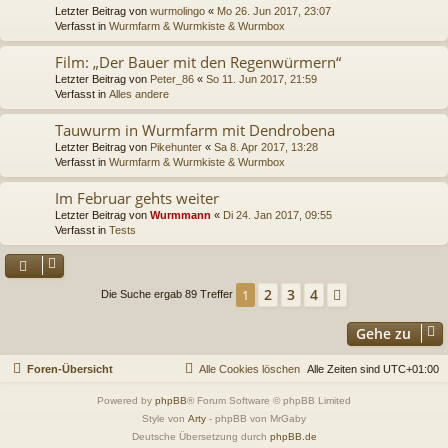
Letzter Beitrag von
wurmolingo
«
Mo 26. Jun 2017, 23:07
Verfasst in
Wurmfarm & Wurmkiste & Wurmbox
Film: „Der Bauer mit den Regenwürmern“
Letzter Beitrag von
Peter_86
«
So 11. Jun 2017, 21:59
Verfasst in
Alles andere
Tauwurm in Wurmfarm mit Dendrobena
Letzter Beitrag von
Pikehunter
«
Sa 8. Apr 2017, 13:28
Verfasst in
Wurmfarm & Wurmkiste & Wurmbox
Im Februar gehts weiter
Letzter Beitrag von
Wurmmann
«
Di 24. Jan 2017, 09:55
Verfasst in
Tests
2
3
4
1
Nächste
Die Suche ergab 89 Treffer
Gehe zu
Foren-Übersicht
Alle Cookies löschen
Alle Zeiten sind
UTC+01:00
Powered by
phpBB
® Forum Software © phpBB Limited
Style von
Arty
- phpBB von MrGaby
Deutsche Übersetzung durch
phpBB.de