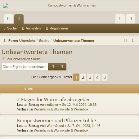
ch
or
n
eg
Suche
Anmelden
Registrieren
ne
en
m
ist
S
Foren-Übersicht
Suche
Unbeantwortete Themen
llz
el
rie
u
Unbeantwortete Themen
c
ug
de
re
Zur erweiterten Suche
h
Suche
Erweiterte Suche
riff
n
n
e
2
3
4
1
Nächste
Die Suche ergab 89 Treffer
Themen
2 Etagen für Wurmcafé abzugeben
Letzter Beitrag von
indianer
«
So 12. Mai 2024, 19:36
Verfasst in
Wurmfarm & Wurmkiste & Wurmbox
Kompostwürmer und Pflanzenkohle?
Letzter Beitrag von
WurmJessi
«
Sa 7. Okt 2023, 14:46
Verfasst in
Wurmfarm & Wurmkiste & Wurmbox