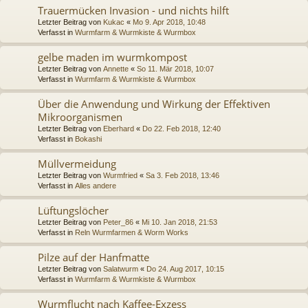
Trauermücken Invasion - und nichts hilft
Letzter Beitrag von
Kukac
«
Mo 9. Apr 2018, 10:48
Verfasst in
Wurmfarm & Wurmkiste & Wurmbox
gelbe maden im wurmkompost
Letzter Beitrag von
Annette
«
So 11. Mär 2018, 10:07
Verfasst in
Wurmfarm & Wurmkiste & Wurmbox
Über die Anwendung und Wirkung der Effektiven
Mikroorganismen
Letzter Beitrag von
Eberhard
«
Do 22. Feb 2018, 12:40
Verfasst in
Bokashi
Müllvermeidung
Letzter Beitrag von
Wurmfried
«
Sa 3. Feb 2018, 13:46
Verfasst in
Alles andere
Lüftungslöcher
Letzter Beitrag von
Peter_86
«
Mi 10. Jan 2018, 21:53
Verfasst in
Reln Wurmfarmen & Worm Works
Pilze auf der Hanfmatte
Letzter Beitrag von
Salatwurm
«
Do 24. Aug 2017, 10:15
Verfasst in
Wurmfarm & Wurmkiste & Wurmbox
Wurmflucht nach Kaffee-Exzess