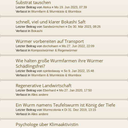
Substrat tauschen
Letzter Beitrag von
Ateka
«
Mo 19. Jun 2023, 07:39
Verfasst in
Wurmfarm & Wurmkiste & Wurmbox
schnell, viel und klarer Bokashi Saft
Letzter Beitrag von
Sandwürmchen
«
Do 30. Mär 2023, 08:26
Verfasst in
Bokashi
Würmer vorbereiten auf Transport
Letzter Beitrag von
dschohaen
«
Mo 27. Jun 2022, 22:09
Verfasst in
Kompostwürmer & Regenwürmer
Wie halten große Wurmfarmen ihre Würmer
Schädlingsfrei?
Letzter Beitrag von
spiritedaway
«
So 9. Jan 2022, 15:48
Verfasst in
Wurmfarm & Wurmkiste & Wurmbox
Regenerative Landwirtschaft
Letzter Beitrag von
Eberhard
«
Mo 27. Jan 2020, 17:50
Verfasst in
Alles andere
Ein Wurm namens Teufelswurm ist König der Tiefe
Letzter Beitrag von
Wurmcolonia
«
Di 31. Dez 2019, 13:15
Verfasst in
Alles andere
Psychologe über Klimaaktivistin