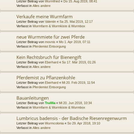
Letzter Beitrag von
Wurmfried
«
Do 15. Aug 2019, 08:41
Verfasst in
Alles andere
Verkaufe meine Wurmfarm
Letzter Beitrag von
Valentin
«
Sa 25. Mai 2019, 12:17
Verfasst in
Wurmfarm & Wurmkiste & Wurmbox
neue Wurmmiete für zwei Pferde
Letzter Beitrag von
movnis
«
Mo 1. Apr 2019, 07:11
Verfasst in
Pferdemist Entsorgung
Kein Rechtsbruch für Bienengift
Letzter Beitrag von
Eberhard
«
So 17. Mär 2019, 01:26
Verfasst in
Alles andere
Pferdemist zu Pflanzenkohle
Letzter Beitrag von
Eberhard
«
Mi 20. Feb 2019, 11:54
Verfasst in
Pferdemist Entsorgung
Bauanleitungen
Letzter Beitrag von
Trulllla
«
Mi 20. Jun 2018, 10:34
Verfasst in
Wurmfarm & Wurmkiste & Wurmbox
Lumbricus badensis - der Badische Riesenregenwurm
Letzter Beitrag von
Wurmcolonia
«
So 29. Apr 2018, 19:10
Verfasst in
Alles andere