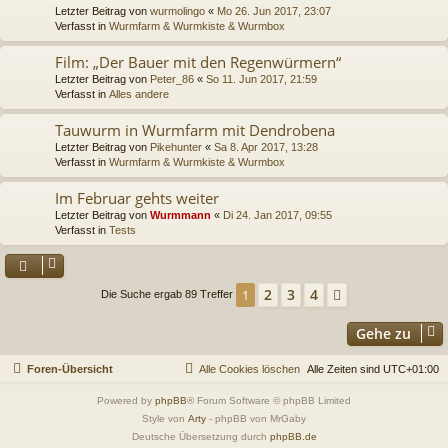
Letzter Beitrag von
wurmolingo
«
Mo 26. Jun 2017, 23:07
Verfasst in
Wurmfarm & Wurmkiste & Wurmbox
Film: „Der Bauer mit den Regenwürmern“
Letzter Beitrag von
Peter_86
«
So 11. Jun 2017, 21:59
Verfasst in
Alles andere
Tauwurm in Wurmfarm mit Dendrobena
Letzter Beitrag von
Pikehunter
«
Sa 8. Apr 2017, 13:28
Verfasst in
Wurmfarm & Wurmkiste & Wurmbox
Im Februar gehts weiter
Letzter Beitrag von
Wurmmann
«
Di 24. Jan 2017, 09:55
Verfasst in
Tests
2
3
4
1
Nächste
Die Suche ergab 89 Treffer
Gehe zu
Foren-Übersicht
Alle Cookies löschen
Alle Zeiten sind
UTC+01:00
Powered by
phpBB
® Forum Software © phpBB Limited
Style von
Arty
- phpBB von MrGaby
Deutsche Übersetzung durch
phpBB.de