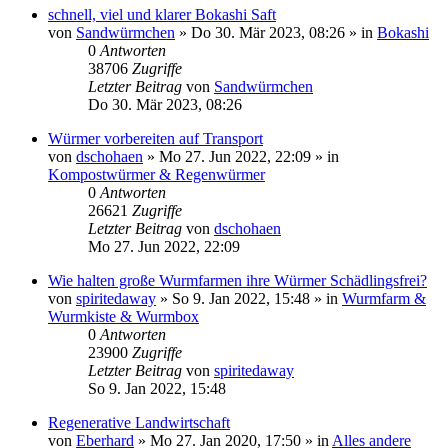
schnell, viel und klarer Bokashi Saft
von
Sandwürmchen
»
Do 30. Mär 2023, 08:26
» in
Bokashi
0
Antworten
38706
Zugriffe
Letzter Beitrag
von
Sandwürmchen
Do 30. Mär 2023, 08:26
Würmer vorbereiten auf Transport
von
dschohaen
»
Mo 27. Jun 2022, 22:09
» in
Kompostwürmer & Regenwürmer
0
Antworten
26621
Zugriffe
Letzter Beitrag
von
dschohaen
Mo 27. Jun 2022, 22:09
Wie halten große Wurmfarmen ihre Würmer Schädlingsfrei?
von
spiritedaway
»
So 9. Jan 2022, 15:48
» in
Wurmfarm &
Wurmkiste & Wurmbox
0
Antworten
23900
Zugriffe
Letzter Beitrag
von
spiritedaway
So 9. Jan 2022, 15:48
Regenerative Landwirtschaft
von
Eberhard
»
Mo 27. Jan 2020, 17:50
» in
Alles andere