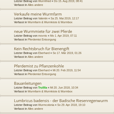
Letzter Beitrag von
Wurmfried
«
Do 15. Aug 2019, 08:41
Verfasst in
Alles andere
Verkaufe meine Wurmfarm
Letzter Beitrag von
Valentin
«
Sa 25. Mai 2019, 12:17
Verfasst in
Wurmfarm & Wurmkiste & Wurmbox
neue Wurmmiete für zwei Pferde
Letzter Beitrag von
movnis
«
Mo 1. Apr 2019, 07:11
Verfasst in
Pferdemist Entsorgung
Kein Rechtsbruch für Bienengift
Letzter Beitrag von
Eberhard
«
So 17. Mär 2019, 01:26
Verfasst in
Alles andere
Pferdemist zu Pflanzenkohle
Letzter Beitrag von
Eberhard
«
Mi 20. Feb 2019, 11:54
Verfasst in
Pferdemist Entsorgung
Bauanleitungen
Letzter Beitrag von
Trulllla
«
Mi 20. Jun 2018, 10:34
Verfasst in
Wurmfarm & Wurmkiste & Wurmbox
Lumbricus badensis - der Badische Riesenregenwurm
Letzter Beitrag von
Wurmcolonia
«
So 29. Apr 2018, 19:10
Verfasst in
Alles andere