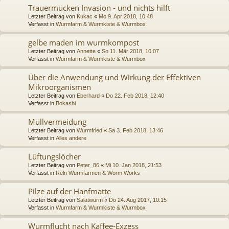
Trauermücken Invasion - und nichts hilft
Letzter Beitrag von
Kukac
«
Mo 9. Apr 2018, 10:48
Verfasst in
Wurmfarm & Wurmkiste & Wurmbox
gelbe maden im wurmkompost
Letzter Beitrag von
Annette
«
So 11. Mär 2018, 10:07
Verfasst in
Wurmfarm & Wurmkiste & Wurmbox
Über die Anwendung und Wirkung der Effektiven
Mikroorganismen
Letzter Beitrag von
Eberhard
«
Do 22. Feb 2018, 12:40
Verfasst in
Bokashi
Müllvermeidung
Letzter Beitrag von
Wurmfried
«
Sa 3. Feb 2018, 13:46
Verfasst in
Alles andere
Lüftungslöcher
Letzter Beitrag von
Peter_86
«
Mi 10. Jan 2018, 21:53
Verfasst in
Reln Wurmfarmen & Worm Works
Pilze auf der Hanfmatte
Letzter Beitrag von
Salatwurm
«
Do 24. Aug 2017, 10:15
Verfasst in
Wurmfarm & Wurmkiste & Wurmbox
Wurmflucht nach Kaffee-Exzess