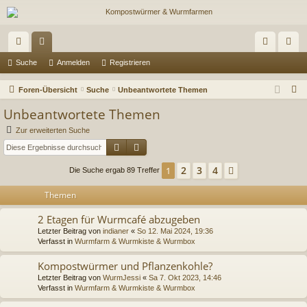
ch
or
n
eg
Suche
Anmelden
Registrieren
ne
en
m
ist
S
Foren-Übersicht
Suche
Unbeantwortete Themen
llz
el
rie
u
Unbeantwortete Themen
c
ug
de
re
Zur erweiterten Suche
h
Suche
Erweiterte Suche
riff
n
n
e
2
3
4
1
Nächste
Die Suche ergab 89 Treffer
Themen
2 Etagen für Wurmcafé abzugeben
Letzter Beitrag von
indianer
«
So 12. Mai 2024, 19:36
Verfasst in
Wurmfarm & Wurmkiste & Wurmbox
Kompostwürmer und Pflanzenkohle?
Letzter Beitrag von
WurmJessi
«
Sa 7. Okt 2023, 14:46
Verfasst in
Wurmfarm & Wurmkiste & Wurmbox