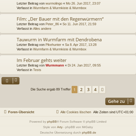
Letzter Beitrag von
wurmolingo
«
Mo 26. Jun 2017, 23:07
Verfasst in
Wurmfarm & Wurmkiste & Wurmbox
Film: „Der Bauer mit den Regenwürmern“
Letzter Beitrag von
Peter_86
«
So 11. Jun 2017, 21:59
Verfasst in
Alles andere
Tauwurm in Wurmfarm mit Dendrobena
Letzter Beitrag von
Pikehunter
«
Sa 8. Apr 2017, 13:28
Verfasst in
Wurmfarm & Wurmkiste & Wurmbox
Im Februar gehts weiter
Letzter Beitrag von
Wurmmann
«
Di 24. Jan 2017, 09:55
Verfasst in
Tests
2
3
4
1
Nächste
Die Suche ergab 89 Treffer
Gehe zu
Foren-Übersicht
Alle Cookies löschen
Alle Zeiten sind
UTC+01:00
Powered by
phpBB
® Forum Software © phpBB Limited
Style von
Arty
- phpBB von MrGaby
Deutsche Übersetzung durch
phpBB.de