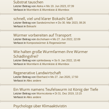
Substrat tauschen
Letzter Beitrag von
Ateka
«
Mo 19. Jun 2023, 07:39
Verfasst in
Wurmfarm & Wurmkiste & Wurmbox
schnell, viel und klarer Bokashi Saft
Letzter Beitrag von
Sandwürmchen
«
Do 30. Mär 2023, 08:26
Verfasst in
Bokashi
Würmer vorbereiten auf Transport
Letzter Beitrag von
dschohaen
«
Mo 27. Jun 2022, 22:09
Verfasst in
Kompostwürmer & Regenwürmer
Wie halten große Wurmfarmen ihre Würmer
Schädlingsfrei?
Letzter Beitrag von
spiritedaway
«
So 9. Jan 2022, 15:48
Verfasst in
Wurmfarm & Wurmkiste & Wurmbox
Regenerative Landwirtschaft
Letzter Beitrag von
Eberhard
«
Mo 27. Jan 2020, 17:50
Verfasst in
Alles andere
Ein Wurm namens Teufelswurm ist König der Tiefe
Letzter Beitrag von
Wurmcolonia
«
Di 31. Dez 2019, 13:15
Verfasst in
Alles andere
Psychologe über Klimaaktivistin