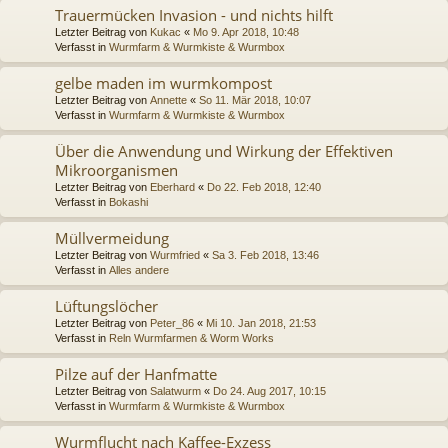
Trauermücken Invasion - und nichts hilft
Letzter Beitrag von
Kukac
«
Mo 9. Apr 2018, 10:48
Verfasst in
Wurmfarm & Wurmkiste & Wurmbox
gelbe maden im wurmkompost
Letzter Beitrag von
Annette
«
So 11. Mär 2018, 10:07
Verfasst in
Wurmfarm & Wurmkiste & Wurmbox
Über die Anwendung und Wirkung der Effektiven
Mikroorganismen
Letzter Beitrag von
Eberhard
«
Do 22. Feb 2018, 12:40
Verfasst in
Bokashi
Müllvermeidung
Letzter Beitrag von
Wurmfried
«
Sa 3. Feb 2018, 13:46
Verfasst in
Alles andere
Lüftungslöcher
Letzter Beitrag von
Peter_86
«
Mi 10. Jan 2018, 21:53
Verfasst in
Reln Wurmfarmen & Worm Works
Pilze auf der Hanfmatte
Letzter Beitrag von
Salatwurm
«
Do 24. Aug 2017, 10:15
Verfasst in
Wurmfarm & Wurmkiste & Wurmbox
Wurmflucht nach Kaffee-Exzess