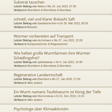
Substrat tauschen
Letzter Beitrag von
Ateka
«
Mo 19. Jun 2023, 07:39
Verfasst in
Wurmfarm & Wurmkiste & Wurmbox
schnell, viel und klarer Bokashi Saft
Letzter Beitrag von
Sandwürmchen
«
Do 30. Mär 2023, 08:26
Verfasst in
Bokashi
Würmer vorbereiten auf Transport
Letzter Beitrag von
dschohaen
«
Mo 27. Jun 2022, 22:09
Verfasst in
Kompostwürmer & Regenwürmer
Wie halten große Wurmfarmen ihre Würmer
Schädlingsfrei?
Letzter Beitrag von
spiritedaway
«
So 9. Jan 2022, 15:48
Verfasst in
Wurmfarm & Wurmkiste & Wurmbox
Regenerative Landwirtschaft
Letzter Beitrag von
Eberhard
«
Mo 27. Jan 2020, 17:50
Verfasst in
Alles andere
Ein Wurm namens Teufelswurm ist König der Tiefe
Letzter Beitrag von
Wurmcolonia
«
Di 31. Dez 2019, 13:15
Verfasst in
Alles andere
Psychologe über Klimaaktivistin