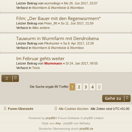
Letzter Beitrag von
wurmolingo
«
Mo 26. Jun 2017, 23:07
Verfasst in
Wurmfarm & Wurmkiste & Wurmbox
Film: „Der Bauer mit den Regenwürmern“
Letzter Beitrag von
Peter_86
«
So 11. Jun 2017, 21:59
Verfasst in
Alles andere
Tauwurm in Wurmfarm mit Dendrobena
Letzter Beitrag von
Pikehunter
«
Sa 8. Apr 2017, 13:28
Verfasst in
Wurmfarm & Wurmkiste & Wurmbox
Im Februar gehts weiter
Letzter Beitrag von
Wurmmann
«
Di 24. Jan 2017, 09:55
Verfasst in
Tests
2
3
4
1
Nächste
Die Suche ergab 89 Treffer
Gehe zu
Foren-Übersicht
Alle Cookies löschen
Alle Zeiten sind
UTC+01:00
Powered by
phpBB
® Forum Software © phpBB Limited
Style von
Arty
- phpBB von MrGaby
Deutsche Übersetzung durch
phpBB.de