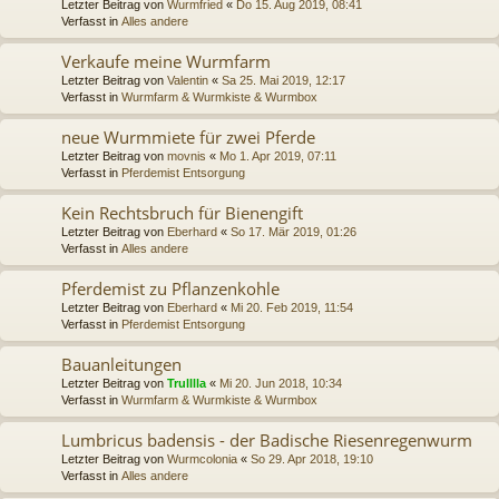
Letzter Beitrag von
Wurmfried
«
Do 15. Aug 2019, 08:41
Verfasst in
Alles andere
Verkaufe meine Wurmfarm
Letzter Beitrag von
Valentin
«
Sa 25. Mai 2019, 12:17
Verfasst in
Wurmfarm & Wurmkiste & Wurmbox
neue Wurmmiete für zwei Pferde
Letzter Beitrag von
movnis
«
Mo 1. Apr 2019, 07:11
Verfasst in
Pferdemist Entsorgung
Kein Rechtsbruch für Bienengift
Letzter Beitrag von
Eberhard
«
So 17. Mär 2019, 01:26
Verfasst in
Alles andere
Pferdemist zu Pflanzenkohle
Letzter Beitrag von
Eberhard
«
Mi 20. Feb 2019, 11:54
Verfasst in
Pferdemist Entsorgung
Bauanleitungen
Letzter Beitrag von
Trulllla
«
Mi 20. Jun 2018, 10:34
Verfasst in
Wurmfarm & Wurmkiste & Wurmbox
Lumbricus badensis - der Badische Riesenregenwurm
Letzter Beitrag von
Wurmcolonia
«
So 29. Apr 2018, 19:10
Verfasst in
Alles andere