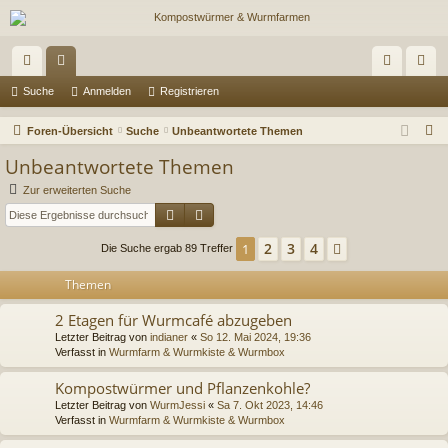
ch
or
n
eg
Suche
Anmelden
Registrieren
ne
en
m
ist
S
Foren-Übersicht
Suche
Unbeantwortete Themen
llz
el
rie
u
Unbeantwortete Themen
c
ug
de
re
Zur erweiterten Suche
h
Suche
Erweiterte Suche
riff
n
n
e
2
3
4
1
Nächste
Die Suche ergab 89 Treffer
Themen
2 Etagen für Wurmcafé abzugeben
Letzter Beitrag von
indianer
«
So 12. Mai 2024, 19:36
Verfasst in
Wurmfarm & Wurmkiste & Wurmbox
Kompostwürmer und Pflanzenkohle?
Letzter Beitrag von
WurmJessi
«
Sa 7. Okt 2023, 14:46
Verfasst in
Wurmfarm & Wurmkiste & Wurmbox