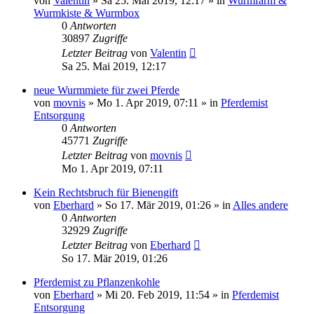
von
Valentin
»
Sa 25. Mai 2019, 12:17
» in
Wurmfarm &
Wurmkiste & Wurmbox
0
Antworten
30897
Zugriffe
Letzter Beitrag
von
Valentin
Sa 25. Mai 2019, 12:17
neue Wurmmiete für zwei Pferde
von
movnis
»
Mo 1. Apr 2019, 07:11
» in
Pferdemist
Entsorgung
0
Antworten
45771
Zugriffe
Letzter Beitrag
von
movnis
Mo 1. Apr 2019, 07:11
Kein Rechtsbruch für Bienengift
von
Eberhard
»
So 17. Mär 2019, 01:26
» in
Alles andere
0
Antworten
32929
Zugriffe
Letzter Beitrag
von
Eberhard
So 17. Mär 2019, 01:26
Pferdemist zu Pflanzenkohle
von
Eberhard
»
Mi 20. Feb 2019, 11:54
» in
Pferdemist
Entsorgung