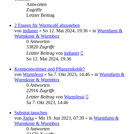
Antworten
Zugriffe
Letzter Beitrag
2 Etagen für Wurmcafé abzugeben
von
indianer
»
So 12. Mai 2024, 19:36
» in
Wurmfarm &
Wurmkiste & Wurmbox
0
Antworten
33820
Zugriffe
Letzter Beitrag
von
indianer
So 12. Mai 2024, 19:36
Kompostwürmer und Pflanzenkohle?
von
WurmJessi
»
Sa 7. Okt 2023, 14:46
» in
Wurmfarm &
Wurmkiste & Wurmbox
0
Antworten
22916
Zugriffe
Letzter Beitrag
von
WurmJessi
Sa 7. Okt 2023, 14:46
Substrat tauschen
von
Ateka
»
Mo 19. Jun 2023, 07:39
» in
Wurmfarm &
Wurmkiste & Wurmbox
0
Antworten