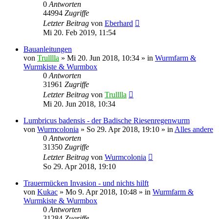
0
Antworten
44994
Zugriffe
Letzter Beitrag
von
Eberhard
Mi 20. Feb 2019, 11:54
Bauanleitungen
von
Trulllla
»
Mi 20. Jun 2018, 10:34
» in
Wurmfarm &
Wurmkiste & Wurmbox
0
Antworten
31961
Zugriffe
Letzter Beitrag
von
Trulllla
Mi 20. Jun 2018, 10:34
Lumbricus badensis - der Badische Riesenregenwurm
von
Wurmcolonia
»
So 29. Apr 2018, 19:10
» in
Alles andere
0
Antworten
31350
Zugriffe
Letzter Beitrag
von
Wurmcolonia
So 29. Apr 2018, 19:10
Trauermücken Invasion - und nichts hilft
von
Kukac
»
Mo 9. Apr 2018, 10:48
» in
Wurmfarm &
Wurmkiste & Wurmbox
0
Antworten
31284
Zugriffe