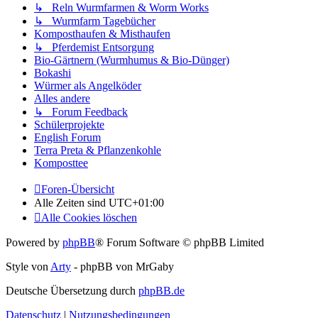
↳ Reln Wurmfarmen & Worm Works
↳ Wurmfarm Tagebücher
Komposthaufen & Misthaufen
↳ Pferdemist Entsorgung
Bio-Gärtnern (Wurmhumus & Bio-Dünger)
Bokashi
Würmer als Angelköder
Alles andere
↳ Forum Feedback
Schülerprojekte
English Forum
Terra Preta & Pflanzenkohle
Komposttee
Foren-Übersicht
Alle Zeiten sind
UTC+01:00
Alle Cookies löschen
Powered by
phpBB
® Forum Software © phpBB Limited
Style von
Arty
- phpBB von MrGaby
Deutsche Übersetzung durch
phpBB.de
Datenschutz
|
Nutzungsbedingungen