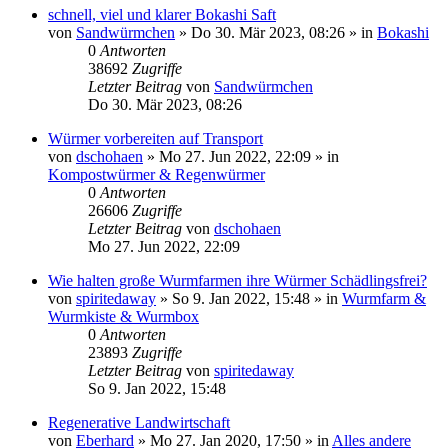
schnell, viel und klarer Bokashi Saft
von
Sandwürmchen
»
Do 30. Mär 2023, 08:26
» in
Bokashi
0
Antworten
38692
Zugriffe
Letzter Beitrag
von
Sandwürmchen
Do 30. Mär 2023, 08:26
Würmer vorbereiten auf Transport
von
dschohaen
»
Mo 27. Jun 2022, 22:09
» in
Kompostwürmer & Regenwürmer
0
Antworten
26606
Zugriffe
Letzter Beitrag
von
dschohaen
Mo 27. Jun 2022, 22:09
Wie halten große Wurmfarmen ihre Würmer Schädlingsfrei?
von
spiritedaway
»
So 9. Jan 2022, 15:48
» in
Wurmfarm &
Wurmkiste & Wurmbox
0
Antworten
23893
Zugriffe
Letzter Beitrag
von
spiritedaway
So 9. Jan 2022, 15:48
Regenerative Landwirtschaft
von
Eberhard
»
Mo 27. Jan 2020, 17:50
» in
Alles andere