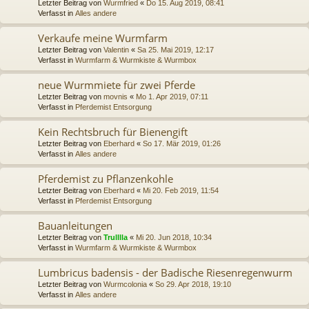
Letzter Beitrag von
Wurmfried
«
Do 15. Aug 2019, 08:41
Verfasst in
Alles andere
Verkaufe meine Wurmfarm
Letzter Beitrag von
Valentin
«
Sa 25. Mai 2019, 12:17
Verfasst in
Wurmfarm & Wurmkiste & Wurmbox
neue Wurmmiete für zwei Pferde
Letzter Beitrag von
movnis
«
Mo 1. Apr 2019, 07:11
Verfasst in
Pferdemist Entsorgung
Kein Rechtsbruch für Bienengift
Letzter Beitrag von
Eberhard
«
So 17. Mär 2019, 01:26
Verfasst in
Alles andere
Pferdemist zu Pflanzenkohle
Letzter Beitrag von
Eberhard
«
Mi 20. Feb 2019, 11:54
Verfasst in
Pferdemist Entsorgung
Bauanleitungen
Letzter Beitrag von
Trulllla
«
Mi 20. Jun 2018, 10:34
Verfasst in
Wurmfarm & Wurmkiste & Wurmbox
Lumbricus badensis - der Badische Riesenregenwurm
Letzter Beitrag von
Wurmcolonia
«
So 29. Apr 2018, 19:10
Verfasst in
Alles andere