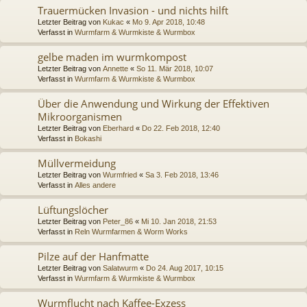
Trauermücken Invasion - und nichts hilft
Letzter Beitrag von
Kukac
«
Mo 9. Apr 2018, 10:48
Verfasst in
Wurmfarm & Wurmkiste & Wurmbox
gelbe maden im wurmkompost
Letzter Beitrag von
Annette
«
So 11. Mär 2018, 10:07
Verfasst in
Wurmfarm & Wurmkiste & Wurmbox
Über die Anwendung und Wirkung der Effektiven
Mikroorganismen
Letzter Beitrag von
Eberhard
«
Do 22. Feb 2018, 12:40
Verfasst in
Bokashi
Müllvermeidung
Letzter Beitrag von
Wurmfried
«
Sa 3. Feb 2018, 13:46
Verfasst in
Alles andere
Lüftungslöcher
Letzter Beitrag von
Peter_86
«
Mi 10. Jan 2018, 21:53
Verfasst in
Reln Wurmfarmen & Worm Works
Pilze auf der Hanfmatte
Letzter Beitrag von
Salatwurm
«
Do 24. Aug 2017, 10:15
Verfasst in
Wurmfarm & Wurmkiste & Wurmbox
Wurmflucht nach Kaffee-Exzess