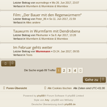
Letzter Beitrag von
wurmolingo
«
Mo 26. Jun 2017, 23:07
Verfasst in
Wurmfarm & Wurmkiste & Wurmbox
Film: „Der Bauer mit den Regenwürmern“
Letzter Beitrag von
Peter_86
«
So 11. Jun 2017, 21:59
Verfasst in
Alles andere
Tauwurm in Wurmfarm mit Dendrobena
Letzter Beitrag von
Pikehunter
«
Sa 8. Apr 2017, 13:28
Verfasst in
Wurmfarm & Wurmkiste & Wurmbox
Im Februar gehts weiter
Letzter Beitrag von
Wurmmann
«
Di 24. Jan 2017, 09:55
Verfasst in
Tests
2
3
4
1
Nächste
Die Suche ergab 89 Treffer
Gehe zu
Foren-Übersicht
Alle Cookies löschen
Alle Zeiten sind
UTC+01:00
Powered by
phpBB
® Forum Software © phpBB Limited
Style von
Arty
- phpBB von MrGaby
Deutsche Übersetzung durch
phpBB.de