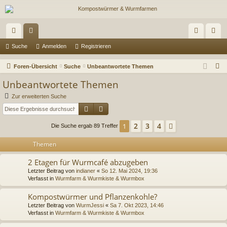
ch
or
n
eg
Suche
Anmelden
Registrieren
ne
en
m
ist
S
Foren-Übersicht
Suche
Unbeantwortete Themen
llz
el
rie
u
Unbeantwortete Themen
c
ug
de
re
Zur erweiterten Suche
h
Suche
Erweiterte Suche
riff
n
n
e
2
3
4
1
Nächste
Die Suche ergab 89 Treffer
Themen
2 Etagen für Wurmcafé abzugeben
Letzter Beitrag von
indianer
«
So 12. Mai 2024, 19:36
Verfasst in
Wurmfarm & Wurmkiste & Wurmbox
Kompostwürmer und Pflanzenkohle?
Letzter Beitrag von
WurmJessi
«
Sa 7. Okt 2023, 14:46
Verfasst in
Wurmfarm & Wurmkiste & Wurmbox