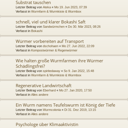
Substrat tauschen
Letzter Beitrag von
Ateka
«
Mo 19. Jun 2023, 07:39
Verfasst in
Wurmfarm & Wurmkiste & Wurmbox
schnell, viel und klarer Bokashi Saft
Letzter Beitrag von
Sandwürmchen
«
Do 30. Mär 2023, 08:26
Verfasst in
Bokashi
Würmer vorbereiten auf Transport
Letzter Beitrag von
dschohaen
«
Mo 27. Jun 2022, 22:09
Verfasst in
Kompostwürmer & Regenwürmer
Wie halten große Wurmfarmen ihre Würmer
Schädlingsfrei?
Letzter Beitrag von
spiritedaway
«
So 9. Jan 2022, 15:48
Verfasst in
Wurmfarm & Wurmkiste & Wurmbox
Regenerative Landwirtschaft
Letzter Beitrag von
Eberhard
«
Mo 27. Jan 2020, 17:50
Verfasst in
Alles andere
Ein Wurm namens Teufelswurm ist König der Tiefe
Letzter Beitrag von
Wurmcolonia
«
Di 31. Dez 2019, 13:15
Verfasst in
Alles andere
Psychologe über Klimaaktivistin