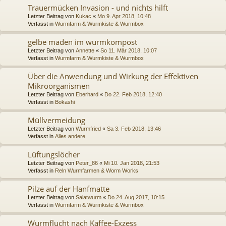
Trauermücken Invasion - und nichts hilft
Letzter Beitrag von
Kukac
«
Mo 9. Apr 2018, 10:48
Verfasst in
Wurmfarm & Wurmkiste & Wurmbox
gelbe maden im wurmkompost
Letzter Beitrag von
Annette
«
So 11. Mär 2018, 10:07
Verfasst in
Wurmfarm & Wurmkiste & Wurmbox
Über die Anwendung und Wirkung der Effektiven
Mikroorganismen
Letzter Beitrag von
Eberhard
«
Do 22. Feb 2018, 12:40
Verfasst in
Bokashi
Müllvermeidung
Letzter Beitrag von
Wurmfried
«
Sa 3. Feb 2018, 13:46
Verfasst in
Alles andere
Lüftungslöcher
Letzter Beitrag von
Peter_86
«
Mi 10. Jan 2018, 21:53
Verfasst in
Reln Wurmfarmen & Worm Works
Pilze auf der Hanfmatte
Letzter Beitrag von
Salatwurm
«
Do 24. Aug 2017, 10:15
Verfasst in
Wurmfarm & Wurmkiste & Wurmbox
Wurmflucht nach Kaffee-Exzess