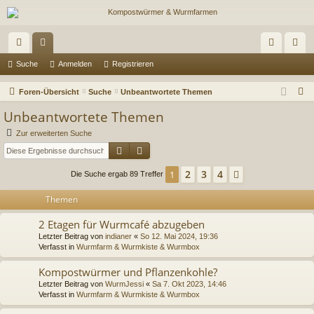
ch
or
n
eg
Suche
Anmelden
Registrieren
ne
en
m
ist
S
Foren-Übersicht
Suche
Unbeantwortete Themen
llz
el
rie
u
Unbeantwortete Themen
c
ug
de
re
Zur erweiterten Suche
h
Suche
Erweiterte Suche
riff
n
n
e
2
3
4
1
Nächste
Die Suche ergab 89 Treffer
Themen
2 Etagen für Wurmcafé abzugeben
Letzter Beitrag von
indianer
«
So 12. Mai 2024, 19:36
Verfasst in
Wurmfarm & Wurmkiste & Wurmbox
Kompostwürmer und Pflanzenkohle?
Letzter Beitrag von
WurmJessi
«
Sa 7. Okt 2023, 14:46
Verfasst in
Wurmfarm & Wurmkiste & Wurmbox