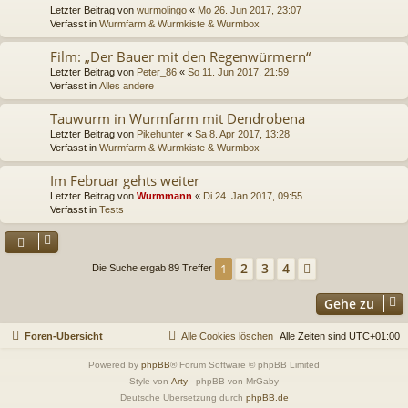
Letzter Beitrag von
wurmolingo
«
Mo 26. Jun 2017, 23:07
Verfasst in
Wurmfarm & Wurmkiste & Wurmbox
Film: „Der Bauer mit den Regenwürmern“
Letzter Beitrag von
Peter_86
«
So 11. Jun 2017, 21:59
Verfasst in
Alles andere
Tauwurm in Wurmfarm mit Dendrobena
Letzter Beitrag von
Pikehunter
«
Sa 8. Apr 2017, 13:28
Verfasst in
Wurmfarm & Wurmkiste & Wurmbox
Im Februar gehts weiter
Letzter Beitrag von
Wurmmann
«
Di 24. Jan 2017, 09:55
Verfasst in
Tests
2
3
4
1
Nächste
Die Suche ergab 89 Treffer
Gehe zu
Foren-Übersicht
Alle Cookies löschen
Alle Zeiten sind
UTC+01:00
Powered by
phpBB
® Forum Software © phpBB Limited
Style von
Arty
- phpBB von MrGaby
Deutsche Übersetzung durch
phpBB.de