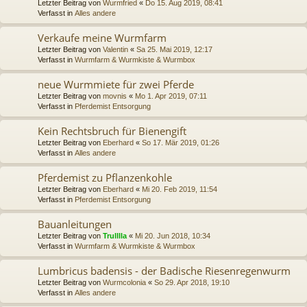
Letzter Beitrag von
Wurmfried
«
Do 15. Aug 2019, 08:41
Verfasst in
Alles andere
Verkaufe meine Wurmfarm
Letzter Beitrag von
Valentin
«
Sa 25. Mai 2019, 12:17
Verfasst in
Wurmfarm & Wurmkiste & Wurmbox
neue Wurmmiete für zwei Pferde
Letzter Beitrag von
movnis
«
Mo 1. Apr 2019, 07:11
Verfasst in
Pferdemist Entsorgung
Kein Rechtsbruch für Bienengift
Letzter Beitrag von
Eberhard
«
So 17. Mär 2019, 01:26
Verfasst in
Alles andere
Pferdemist zu Pflanzenkohle
Letzter Beitrag von
Eberhard
«
Mi 20. Feb 2019, 11:54
Verfasst in
Pferdemist Entsorgung
Bauanleitungen
Letzter Beitrag von
Trulllla
«
Mi 20. Jun 2018, 10:34
Verfasst in
Wurmfarm & Wurmkiste & Wurmbox
Lumbricus badensis - der Badische Riesenregenwurm
Letzter Beitrag von
Wurmcolonia
«
So 29. Apr 2018, 19:10
Verfasst in
Alles andere