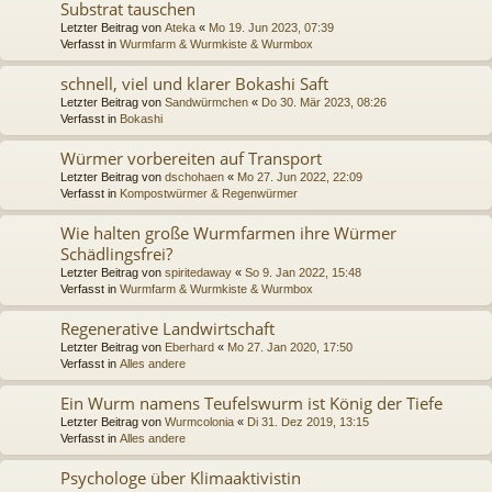
Substrat tauschen
Letzter Beitrag von
Ateka
«
Mo 19. Jun 2023, 07:39
Verfasst in
Wurmfarm & Wurmkiste & Wurmbox
schnell, viel und klarer Bokashi Saft
Letzter Beitrag von
Sandwürmchen
«
Do 30. Mär 2023, 08:26
Verfasst in
Bokashi
Würmer vorbereiten auf Transport
Letzter Beitrag von
dschohaen
«
Mo 27. Jun 2022, 22:09
Verfasst in
Kompostwürmer & Regenwürmer
Wie halten große Wurmfarmen ihre Würmer
Schädlingsfrei?
Letzter Beitrag von
spiritedaway
«
So 9. Jan 2022, 15:48
Verfasst in
Wurmfarm & Wurmkiste & Wurmbox
Regenerative Landwirtschaft
Letzter Beitrag von
Eberhard
«
Mo 27. Jan 2020, 17:50
Verfasst in
Alles andere
Ein Wurm namens Teufelswurm ist König der Tiefe
Letzter Beitrag von
Wurmcolonia
«
Di 31. Dez 2019, 13:15
Verfasst in
Alles andere
Psychologe über Klimaaktivistin