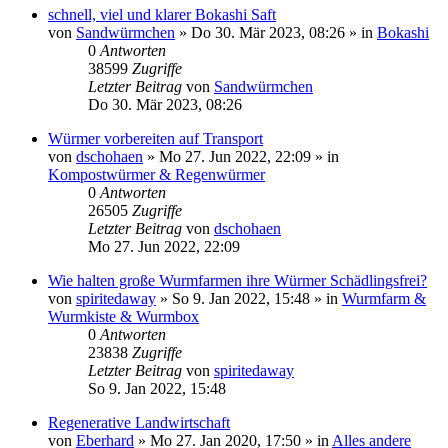
schnell, viel und klarer Bokashi Saft
von
Sandwürmchen
»
Do 30. Mär 2023, 08:26
» in
Bokashi
0
Antworten
38599
Zugriffe
Letzter Beitrag
von
Sandwürmchen
Do 30. Mär 2023, 08:26
Würmer vorbereiten auf Transport
von
dschohaen
»
Mo 27. Jun 2022, 22:09
» in
Kompostwürmer & Regenwürmer
0
Antworten
26505
Zugriffe
Letzter Beitrag
von
dschohaen
Mo 27. Jun 2022, 22:09
Wie halten große Wurmfarmen ihre Würmer Schädlingsfrei?
von
spiritedaway
»
So 9. Jan 2022, 15:48
» in
Wurmfarm &
Wurmkiste & Wurmbox
0
Antworten
23838
Zugriffe
Letzter Beitrag
von
spiritedaway
So 9. Jan 2022, 15:48
Regenerative Landwirtschaft
von
Eberhard
»
Mo 27. Jan 2020, 17:50
» in
Alles andere