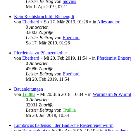
Letzter Beitrag
von
movnis
Mo 1. Apr 2019, 07:11
Kein Rechtsbruch für Bienengift
von
Eberhard
»
So 17. Mär 2019, 01:26
» in
Alles andere
0
Antworten
33003
Zugriffe
Letzter Beitrag
von
Eberhard
So 17. Mär 2019, 01:26
Pferdemist zu Pflanzenkohle
von
Eberhard
»
Mi 20. Feb 2019, 11:54
» in
Pferdemist Entsor
0
Antworten
45086
Zugriffe
Letzter Beitrag
von
Eberhard
Mi 20. Feb 2019, 11:54
Bauanleitungen
von
Trulllla
»
Mi 20. Jun 2018, 10:34
» in
Wurmfarm & Wurmk
0
Antworten
32031
Zugriffe
Letzter Beitrag
von
Trulllla
Mi 20. Jun 2018, 10:34
Lumbricus badensis - der Badische Riesenregenwurm
von
Wurmcolonia
»
So 29. Apr 2018, 19:10
» in
Alles andere