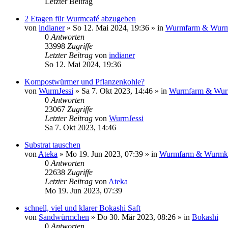
Letzter Beitrag
2 Etagen für Wurmcafé abzugeben
von
indianer
»
So 12. Mai 2024, 19:36
» in
Wurmfarm & Wurm
0
Antworten
33998
Zugriffe
Letzter Beitrag
von
indianer
So 12. Mai 2024, 19:36
Kompostwürmer und Pflanzenkohle?
von
WurmJessi
»
Sa 7. Okt 2023, 14:46
» in
Wurmfarm & Wur
0
Antworten
23067
Zugriffe
Letzter Beitrag
von
WurmJessi
Sa 7. Okt 2023, 14:46
Substrat tauschen
von
Ateka
»
Mo 19. Jun 2023, 07:39
» in
Wurmfarm & Wurmk
0
Antworten
22638
Zugriffe
Letzter Beitrag
von
Ateka
Mo 19. Jun 2023, 07:39
schnell, viel und klarer Bokashi Saft
von
Sandwürmchen
»
Do 30. Mär 2023, 08:26
» in
Bokashi
0
Antworten