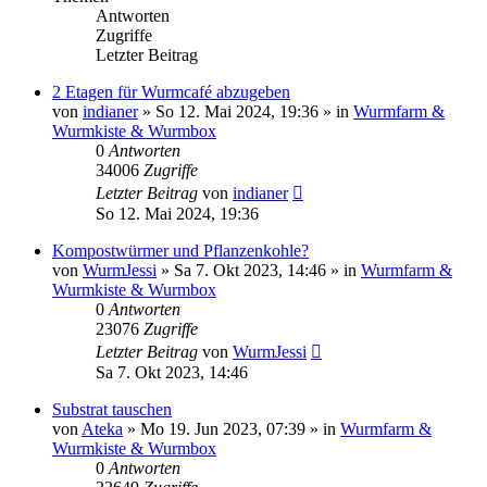
Antworten
Zugriffe
Letzter Beitrag
2 Etagen für Wurmcafé abzugeben
von
indianer
»
So 12. Mai 2024, 19:36
» in
Wurmfarm &
Wurmkiste & Wurmbox
0
Antworten
34006
Zugriffe
Letzter Beitrag
von
indianer
So 12. Mai 2024, 19:36
Kompostwürmer und Pflanzenkohle?
von
WurmJessi
»
Sa 7. Okt 2023, 14:46
» in
Wurmfarm &
Wurmkiste & Wurmbox
0
Antworten
23076
Zugriffe
Letzter Beitrag
von
WurmJessi
Sa 7. Okt 2023, 14:46
Substrat tauschen
von
Ateka
»
Mo 19. Jun 2023, 07:39
» in
Wurmfarm &
Wurmkiste & Wurmbox
0
Antworten