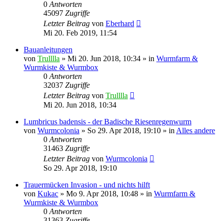
0
Antworten
45097
Zugriffe
Letzter Beitrag
von
Eberhard
Mi 20. Feb 2019, 11:54
Bauanleitungen
von
Trulllla
»
Mi 20. Jun 2018, 10:34
» in
Wurmfarm &
Wurmkiste & Wurmbox
0
Antworten
32037
Zugriffe
Letzter Beitrag
von
Trulllla
Mi 20. Jun 2018, 10:34
Lumbricus badensis - der Badische Riesenregenwurm
von
Wurmcolonia
»
So 29. Apr 2018, 19:10
» in
Alles andere
0
Antworten
31463
Zugriffe
Letzter Beitrag
von
Wurmcolonia
So 29. Apr 2018, 19:10
Trauermücken Invasion - und nichts hilft
von
Kukac
»
Mo 9. Apr 2018, 10:48
» in
Wurmfarm &
Wurmkiste & Wurmbox
0
Antworten
31363
Zugriffe