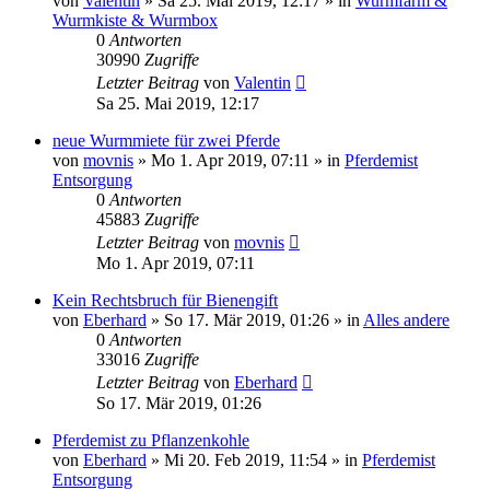
von
Valentin
»
Sa 25. Mai 2019, 12:17
» in
Wurmfarm &
Wurmkiste & Wurmbox
0
Antworten
30990
Zugriffe
Letzter Beitrag
von
Valentin
Sa 25. Mai 2019, 12:17
neue Wurmmiete für zwei Pferde
von
movnis
»
Mo 1. Apr 2019, 07:11
» in
Pferdemist
Entsorgung
0
Antworten
45883
Zugriffe
Letzter Beitrag
von
movnis
Mo 1. Apr 2019, 07:11
Kein Rechtsbruch für Bienengift
von
Eberhard
»
So 17. Mär 2019, 01:26
» in
Alles andere
0
Antworten
33016
Zugriffe
Letzter Beitrag
von
Eberhard
So 17. Mär 2019, 01:26
Pferdemist zu Pflanzenkohle
von
Eberhard
»
Mi 20. Feb 2019, 11:54
» in
Pferdemist
Entsorgung