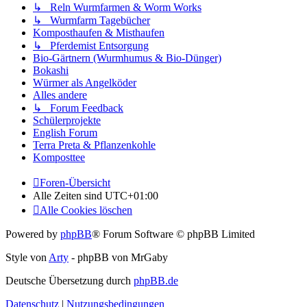
↳ Reln Wurmfarmen & Worm Works
↳ Wurmfarm Tagebücher
Komposthaufen & Misthaufen
↳ Pferdemist Entsorgung
Bio-Gärtnern (Wurmhumus & Bio-Dünger)
Bokashi
Würmer als Angelköder
Alles andere
↳ Forum Feedback
Schülerprojekte
English Forum
Terra Preta & Pflanzenkohle
Komposttee
Foren-Übersicht
Alle Zeiten sind
UTC+01:00
Alle Cookies löschen
Powered by
phpBB
® Forum Software © phpBB Limited
Style von
Arty
- phpBB von MrGaby
Deutsche Übersetzung durch
phpBB.de
Datenschutz
|
Nutzungsbedingungen